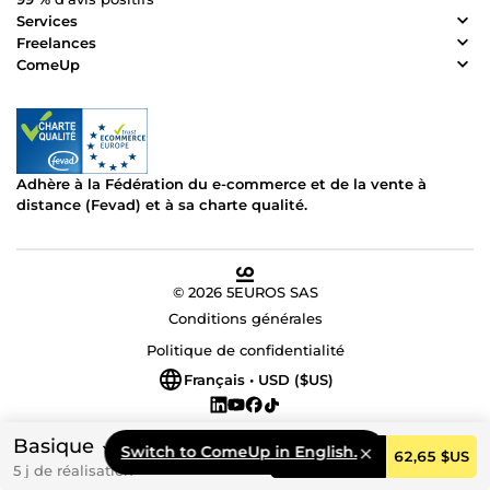
Services
Freelances
ComeUp
Adhère à la Fédération du e-commerce et de la vente à
distance (Fevad) et à sa charte qualité.
© 2026 5EUROS SAS
Conditions générales
Politique de confidentialité
Français • USD ($US)
Basique
Switch to ComeUp in English.
Commander
62,65 $US
5 j de réalisation