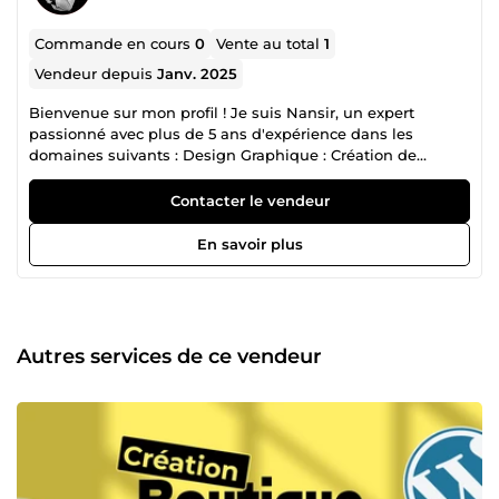
Commande en cours
0
Vente au total
1
Vendeur depuis
Janv. 2025
Bienvenue sur mon profil ! Je suis Nansir, un expert
passionné avec plus de 5 ans d'expérience dans les
domaines suivants : Design Graphique : Création de
visuels uniques et percutants pour sublimer vos marques
et supports de communication. Design UX : Conception
Contacter le vendeur
d'interfaces utilisateur modernes et intuitives pour une
expérience client optimale. Développement Web :
En savoir plus
Réalisation de sites performants, adaptés à vos besoins, et
optimisés pour le web moderne. Funnel Building : Mise en
place de tunnels de vente stratégiques pour booster vos
conversions et maximiser vos résultats. 🎯 Mon objectif :
Vous accompagner dans la réalisation de vos projets
Autres services de ce vendeur
numériques en vous offrant des solutions sur mesure,
créatives et performantes. 💡 Pourquoi me choisir ? Avec
une approche centrée sur la satisfaction client et des
résultats tangibles, je m'engage à transformer vos idées
en succès numériques. Travailler avec moi, c'est choisir un
partenaire fiable et à l'écoute, capable de répondre à vos
attentes les plus exigeantes. 👉 Contactez-moi dès