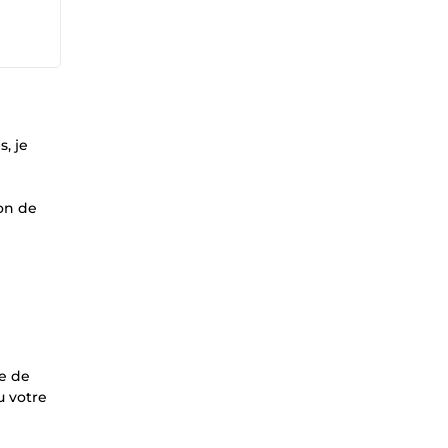
, je
ion de
re de
u votre