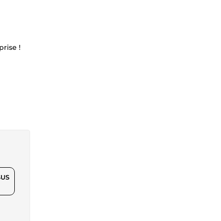
rise !
$US