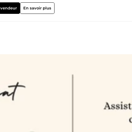
sienne, ce qui me permet de vous proposer des missions de créati
fié et sa gestion (boutique en ligne…). Un revirement m’a fait atterri
 vendeur
En savoir plus
et de vous proposer la prise en charge de votre clientèle : prise de
s impayés, standard téléphonique, prise de rendez-vous et gestion
er et fournitures de bureau) ainsi que dans le domaine de la santé
 relation client, j’ai voulu approfondir mes connaissances et
 leur entreprise. C’est pour cela que j’ai été pendant 4 ans assistan
de vous proposer des missions d’assistanat dans la gestion
aisie de données, pré-compta mais également dans la création et la
 fiches produits, newsletter, publications sur vos outils de
vous accompagner, vous en tant que gérant dans la vie quotidienne
r du temps et des clients ! Je suis ouverte à tout domaine d’activit
disposition.