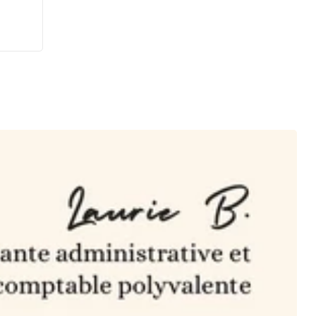
on de
r
 de
te
 de
é, de