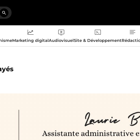
phisme
Marketing digital
Audiovisuel
Site & Développement
Rédacti
payés