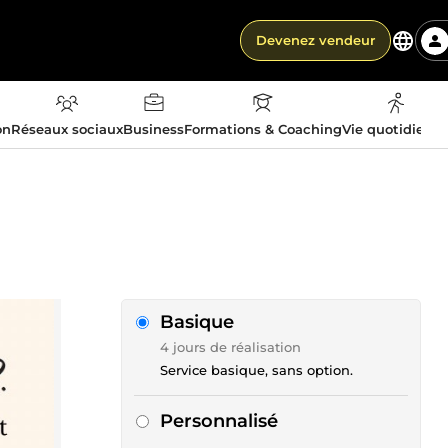
Devenez vendeur
on
Réseaux sociaux
Business
Formations & Coaching
Vie quotidienn
Basique
4 jours de réalisation
Service basique, sans option.
Personnalisé