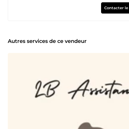
pendant plus de 3 ans au sein d’une grande enseigne pari
logo, affiche, mise en page, création de site internet simpli
Contacter le
dans le domaine de la relation client à distance et me perm
commandes, devis, facturation, réclamations, SAV, relance
planning dans les domaines de la vente à distance (mobili
(mutuelle). Suite à cette première expérience en gestion de
compétences auprès de clients et participer à la gestion de
puis conseillère en expertise comptable ce qui me permet 
Autres services de ce vendeur
administrative votre entreprise, (assistanat commercial, s
gestion de vos réseaux sociaux et la rédaction de contenus :
communication. Mon souhait est de pouvoir m’investir et 
votre entreprise et des tâches qui pourront vous faire gagne
nature très curieuse et à cœur d’apprendre je reste à votre 