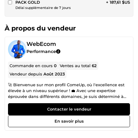
PACK GOLD
+ 187,61 $US
Délai supplémentaire de 7 jours
À propos du vendeur
WebEcom
Performance
Commande en cours
0
Ventes au total
62
Vendeur depuis
Août 2023
🚀 Bienvenue sur mon profil ComeUp, où l'excellence est
élevée à un niveau supérieur ! 💼 Avec une expertise
éprouvée dans différents domaines, je suis déterminé à
vous aider à surpasser vos concurrents et à dominer votre
marché en ligne. Des boutiques en ligne élégantes et
Contacter le vendeur
convaincantes, des sites web réactifs et optimisés, des
stratégies de référencement intelligemment conçues et
En savoir plus
des campagnes de réseaux sociaux percutantes - voilà les
outils que je mets à votre disposition pour propulser votre
entreprise vers le succès. 📈 Mon approche se fonde sur