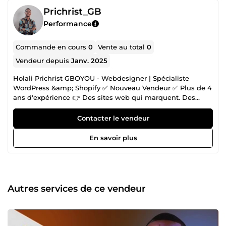
Prichrist_GB
Performance
Commande en cours
0
Vente au total
0
Vendeur depuis
Janv. 2025
Holali Prichrist GBOYOU - Webdesigner | Spécialiste
WordPress &amp; Shopify ✅ Nouveau Vendeur ✅ Plus de 4
ans d'expérience 👉 Des sites web qui marquent. Des
boutiques qui vendent. Avec une expérience de 4 ans, je
conçois des solutions sur mesure pour entrepreneurs et
Contacter le vendeur
marques en quête de résultats. Mes services pour des sites
web et boutiques Shopify qui cartonnent : 🎯 Création de
En savoir plus
sites web sur mesure ✅ Sites vitrines modernes et
professionnels pour refléter votre marque. ✅ Landing
pages optimisées pour capter des leads et générer des
conversions. ✅ Intégration de designs réactifs et
performants, parfaits sur tous les écrans. ✨Pourquoi me
Autres services de ce vendeur
faire confiance ? Une expertise dédiée pour un résultat à la
hauteur de vos ambitions. Des solutions simples, efficaces
et adaptées à vos besoins. Un accompagnement sur
mesure, parce que chaque projet est unique.