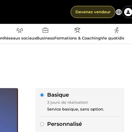
Devenez vendeur
on
Réseaux sociaux
Business
Formations & Coaching
Vie quotidienn
Basique
3 jours de réalisation
Service basique, sans option.
Personnalisé