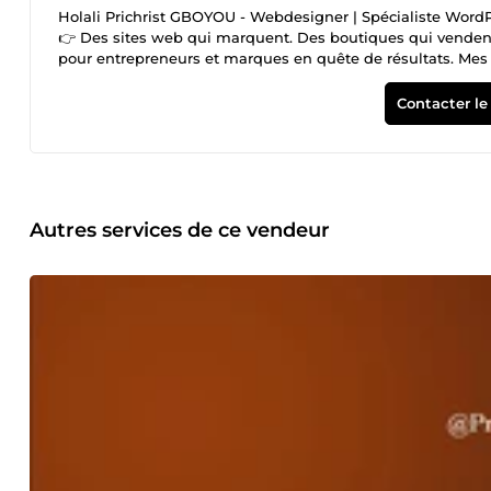
Holali Prichrist GBOYOU - Webdesigner | Spécialiste Wor
👉 Des sites web qui marquent. Des boutiques qui vendent
pour entrepreneurs et marques en quête de résultats. Mes s
Création de sites web sur mesure ✅ Sites vitrines moderne
optimisées pour capter des leads et générer des conversions
Contacter le
écrans. ✨Pourquoi me faire confiance ? Une expertise dédié
simples, efficaces et adaptées à vos besoins. Un accompa
Autres services de ce vendeur