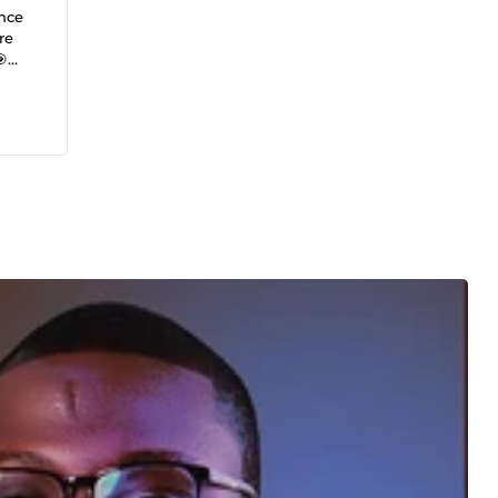
nce
re
🎯
s les