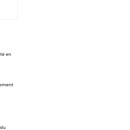
ité en
llement
 du