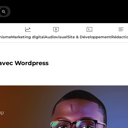
phisme
Marketing digital
Audiovisuel
Site & Développement
Rédacti
l avec Wordpress