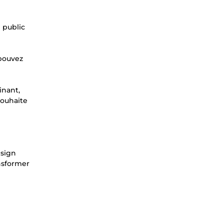
 public
 pouvez
inant,
souhaite
esign
ansformer