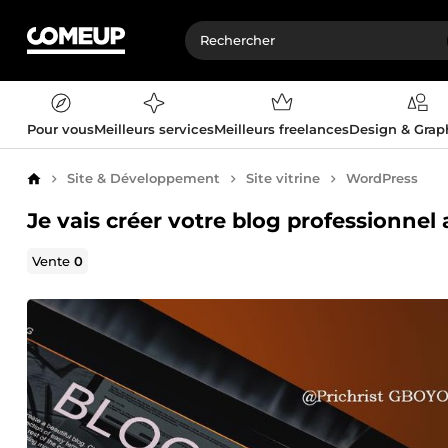
Pour vous
Meilleurs services
Meilleurs freelances
Design & Gra
Site & Développement
Site vitrine
WordPress
Accueil
Je vais créer votre blog professionne
Vente
0