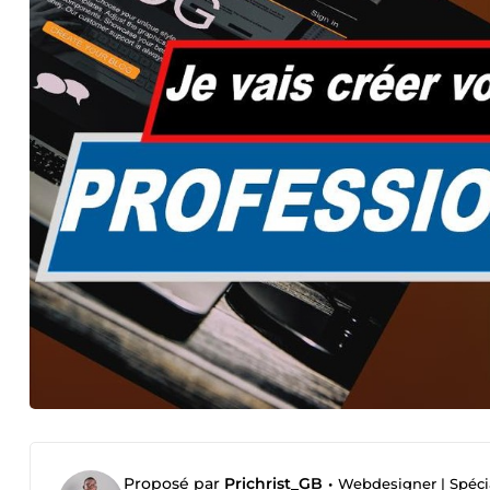
Proposé par
Prichrist_GB
•
Webdesigner | Spéci