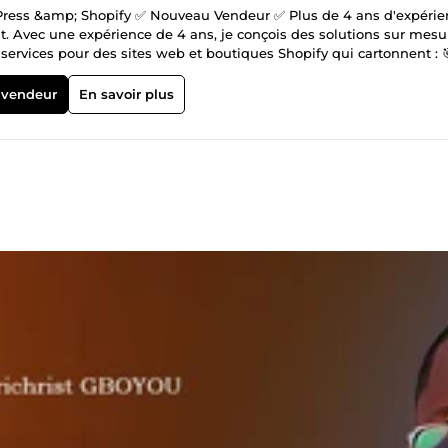
dPress &amp; Shopify ✅ Nouveau Vendeur ✅ Plus de 4 ans d'expérie
. Avec une expérience de 4 ans, je conçois des solutions sur mesu
ervices pour des sites web et boutiques Shopify qui cartonnent : 
s et professionnels pour refléter votre marque. ✅ Landing pages
. ✅ Intégration de designs réactifs et performants, parfaits sur tou
 vendeur
En savoir plus
e pour un résultat à la hauteur de vos ambitions. Des solutions
gnement sur mesure, parce que chaque projet est unique.