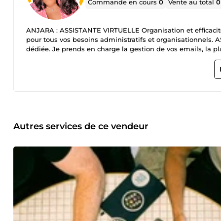
Commande en cours
0
Vente au total
0
ANJARA : ASSISTANTE VIRTUELLE Organisation et efficacité, 
pour tous vos besoins administratifs et organisationnels. 
dédiée. Je prends en charge la gestion de vos emails, la pl
vous permettant de vous concentrer sur l'essentiel. 💼📧 
tâches administratives, assurant une gestion fluide et effica
de qualité à 6,99 euros de l'heure. Contactez-moi dès aujour
Autres services de ce vendeur