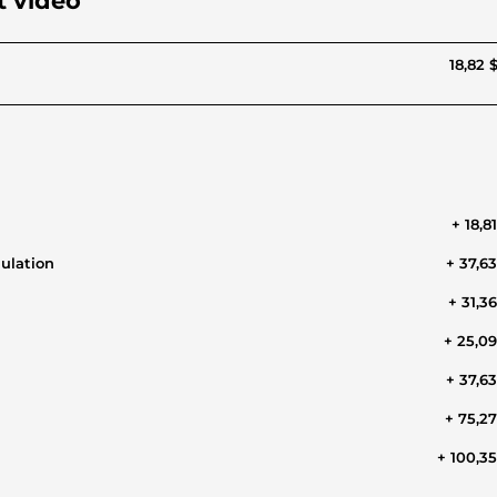
et vidéo
18,82 
+ 18,8
mulation
+ 37,6
+ 31,3
+ 25,0
+ 37,6
+ 75,2
+ 100,3