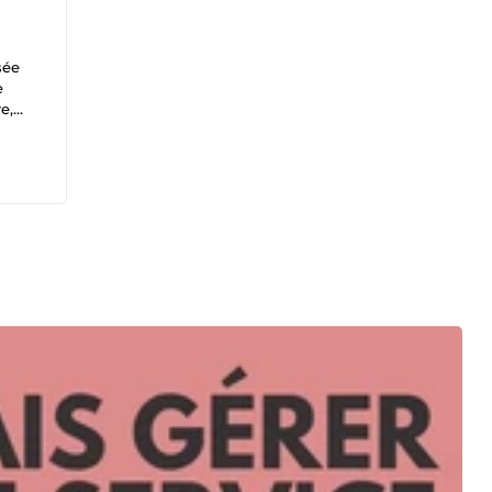
sée
e
e,
 vos
ice