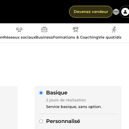
Devenez vendeur
on
Réseaux sociaux
Business
Formations & Coaching
Vie quotidienn
Basique
2 jours de réalisation
Service basique, sans option.
Personnalisé