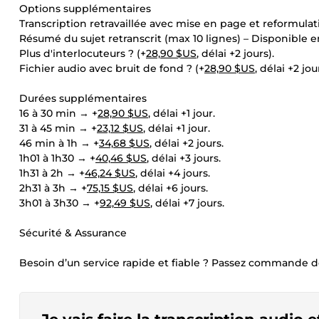
Options supplémentaires
Transcription retravaillée avec mise en page et reformulat
Résumé du sujet retranscrit (max 10 lignes) – Disponible e
Plus d'interlocuteurs ? (+
28,90 $US
, délai +2 jours).
Fichier audio avec bruit de fond ? (+
28,90 $US
, délai +2 jou
Durées supplémentaires
16 à 30 min → +
28,90 $US
, délai +1 jour.
31 à 45 min → +
23,12 $US
, délai +1 jour.
46 min à 1h → +
34,68 $US
, délai +2 jours.
1h01 à 1h30 → +
40,46 $US
, délai +3 jours.
1h31 à 2h → +
46,24 $US
, délai +4 jours.
2h31 à 3h → +
75,15 $US
, délai +6 jours.
3h01 à 3h30 → +
92,49 $US
, délai +7 jours.
Sécurité & Assurance
Besoin d’un service rapide et fiable ? Passez commande 