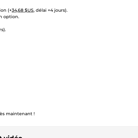
ion (+
34,68 $US
, délai +4 jours).
n option.
rs).
dès maintenant !