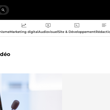
phisme
Marketing digital
Audiovisuel
Site & Développement
Rédacti
vidéo