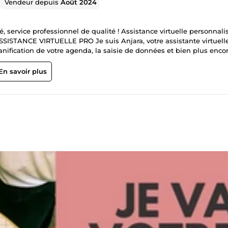
Vendeur depuis
Août 2024
service professionnel de qualité ! Assistance virtuelle personnali
ASSISTANCE VIRTUELLE PRO Je suis Anjara, votre assistante virtuell
anification de votre agenda, la saisie de données et bien plus encor
GESTION ADMINISTRATIVE Organisée et fiable, je m'occupe de toutes
ce de votre activité. 📑🗂️ Disponible de suite - Livraison rapide Serv
En savoir plus
d'hui pour collaborer et atteindre vos objectifs avec succès ! 🌟🚀