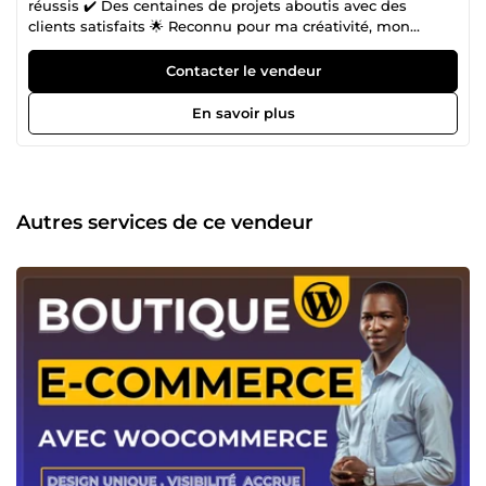
réussis ✔️ Des centaines de projets aboutis avec des
clients satisfaits 🌟 Reconnu pour ma créativité, mon
écoute et mon attention aux détails. Bienvenue sur mon
profil ! Vous avez besoin d’un site internet moderne,
Contacter le vendeur
attrayant et optimisé pour développer votre activité ? Je
suis là pour vous accompagner. 🔧 Mes services : 💻
En savoir plus
Création de sites web professionnels 🔄 Refonte complète
de sites pour une image moderne 🛒 Conception de
boutiques en ligne efficaces 📈 Optimisation SEO pour
améliorer votre visibilité 🛠️ Outils et plateformes maîtrisés
: WordPress : pour des sites performants et adaptables
Autres services de ce vendeur
Wix : pour des solutions simples et rapides Shopify : pour
des boutiques en ligne puissantes PrestaShop : pour des
solutions e-commerce sur mesure Elementor : pour des
designs élégants et intuitifs WooCommerce : pour vos
besoins e-commerce avancés SEO : pour booster votre
classement sur les moteurs de recherche Qui suis-je ? Je
suis Cossi Modeste, passionné par la création de sites
internet et fort de 3 années d’expérience, dont 2 au sein
d’une agence de marketing digital. En tant que freelance,
je mets mes compétences au service des entreprises et
entrepreneurs pour transformer leurs idées en sites
performants et uniques. ✨ Ma mission : Vous offrir un site
web qui reflète votre vision, attire vos clients et répond à