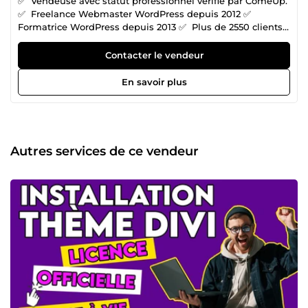
✅ Vendeuse avec statut professionnel vérifié par ComeUp.
✅ Freelance Webmaster WordPress depuis 2012 ✅
Formatrice WordPress depuis 2013 ✅ Plus de 2550 clients
satisfaits sur la plateforme ! Création de sites internet
Spécialiste WordPress depuis plus de 12 ans, j’aide les
Contacter le vendeur
entrepreneurs à se lancer ou à développer leur activité en
les accompagnant dans la création de leur identité
En savoir plus
digitale. Depuis 2012, je travaille exclusivement avec
WordPress pour la conception de sites internet et je me
suis spécialisée à ce CMS. Je suis très impliquée dans la
communauté WordPress depuis 2013. De plus, pour
répondre aux demandes incontournables de mes clients
Autres services de ce vendeur
liées à l'évolution des marchés, je me suis formée au web
marketing. Ma préoccupation étant la satisfaction de mes
clients, je suis à l’écoute de vos besoins, n’hésitez pas à
me soumettre votre projet. 🚀 Installation de licence
officielle : ▸ Licence officielle Elementor Pro / Licence
officielle Crocoblock / Licence officielle Premium addon for
Elementor / Licence officielle smart Slider / Licence
officielle thème Astra Pro / Licence officielle thème Ocean
WP / Licence officielle thème GeneratePress / Licence
officielle thème Genesis Pro / Licence officielle Brizy /
Licence officielle Piotnet Addons for Elementor