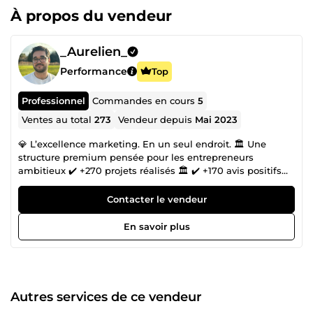
À propos du vendeur
_Aurelien_
Performance
Top
Professionnel
Commandes en cours
5
Ventes au total
273
Vendeur depuis
Mai 2023
💎 L’excellence marketing. En un seul endroit. 🏛️ Une
structure premium pensée pour les entrepreneurs
ambitieux ✔️ +270 projets réalisés 🏛️ ✔️ +170 avis positifs
⭐⭐⭐⭐⭐ ✔️ Top 13 des meilleurs freelances ComeUp 🏆 ✔️
Livraison express offerte 🎁 ✔️ Équipe française spécialisés
Contacter le vendeur
🟦⬜🟥 ✔️ Disponible 7j/7 📅 🚀 Votre entreprise mérite
mieux qu’une succession de freelances dispersés.
En savoir plus
Aujourd’hui, les marques qui dominent leur marché ont
toutes ses 5 points communs : ✅ Une stratégie claire ✅
Une image forte ✅ Une acquisition maîtrisée ✅ Une
exécution rapide ❌ Une équipe capable de tout gérer C’est
exactement ce que nous construisons avec vous. 🎯 Notre
Autres services de ce vendeur
mission Transformer vos idées en véritable machine de