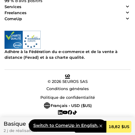
99 %
d’avis positifs
Services
Freelances
ComeUp
Adhère à la Fédération du e-commerce et de la vente à
distance (Fevad) et à sa charte qualité.
© 2026 5EUROS SAS
Conditions générales
Politique de confidentialité
Français • USD ($US)
Basique
Switch to ComeUp in English.
Commander
18,82 $US
2 j de réalisation