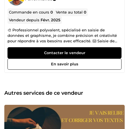
Commande en cours
0
Vente au total
0
Vendeur depuis
Févr. 2025
🎨 Professionnel polyvalent, spécialisé en saisie de
données et graphisme, je combine précision et créativité
pour répondre à vos besoins avec efficacité. ⌨️ Saisie de
données Enregistrement rapide et fiable d’informations
dans des bases de données ou systèmes informatiques.
Contacter le vendeur
Gestion et traitement de volumes importants de données
tout en maintenant une qualité optimale. Respect des
En savoir plus
délais et des exigences pour des livrables impeccables. 🖌️
Graphisme et design Création de visuels uniques et
adaptés à votre identité visuelle. Conception de supports
graphiques tels que logos, bannières, ou visuels pour
réseaux sociaux. Maîtrise des outils de design pour
Autres services de ce vendeur
produire des contenus modernes et attrayants. 🎯 Engagé
et méthodique, je m’adapte à vos projets pour offrir des
solutions efficaces et créatives qui mettent en valeur vos
idées. 🚀 🌍Passionné par les mots et auteur de plusieurs
ouvrages , j'ai toujours pris plaisir à écrire et à sublimer les
textes🥰