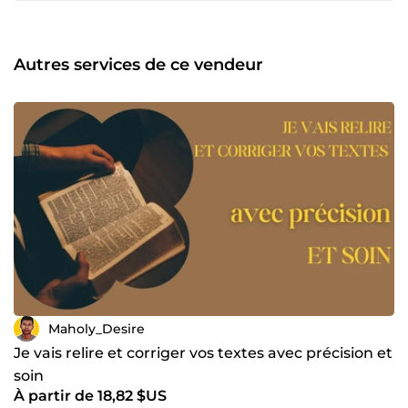
Graphisme et design Création de visuels uniques et
adaptés à votre identité visuelle. Conception de supports
graphiques tels que logos, bannières, ou visuels pour
réseaux sociaux. Maîtrise des outils de design pour
Autres services de ce vendeur
produire des contenus modernes et attrayants. 🎯 Engagé
et méthodique, je m’adapte à vos projets pour offrir des
solutions efficaces et créatives qui mettent en valeur vos
idées. 🚀 🌍Passionné par les mots et auteur de plusieurs
ouvrages , j'ai toujours pris plaisir à écrire et à sublimer les
textes🥰
Maholy_Desire
Je vais relire et corriger vos textes avec précision et
soin
À partir de 18,82 $US