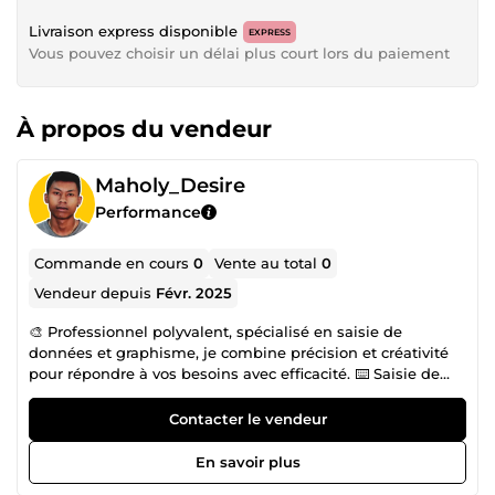
Livraison express disponible
EXPRESS
Vous pouvez choisir un délai plus court lors du paiement
À propos du vendeur
Maholy_Desire
Performance
Commande en cours
0
Vente au total
0
Vendeur depuis
Févr. 2025
🎨 Professionnel polyvalent, spécialisé en saisie de
données et graphisme, je combine précision et créativité
pour répondre à vos besoins avec efficacité. ⌨️ Saisie de
données Enregistrement rapide et fiable d’informations
dans des bases de données ou systèmes informatiques.
Contacter le vendeur
Gestion et traitement de volumes importants de données
tout en maintenant une qualité optimale. Respect des
En savoir plus
délais et des exigences pour des livrables impeccables. 🖌️