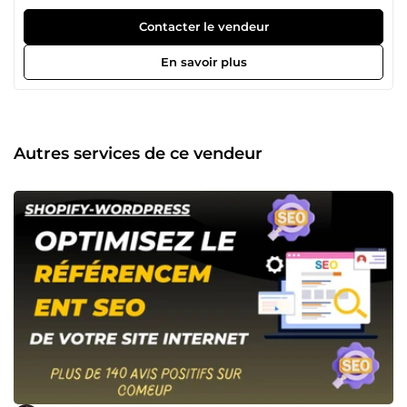
acquisition digitale &amp; expert Facebook Ads 🚀 Vous
cherchez un vrai partenaire stratégique pour scaler vos
Contacter le vendeur
ventes ou automatiser votre acquisition ? Je travaille avec
+ 1270 clients à travers le monde (entrepreneurs, agences,
En savoir plus
e-commerçants, traders…) pour générer des résultats
concrets, puissants et mesurables. ✅ 214avis positifs et
259ventes sur ComeUp ✅ +166 500 achats générés ✅ Des
stratégies prêtes à scaler jusqu’à 7 chiffres. 💼 MES
SERVICES PREMIUM : 🔹 Création &amp; gestion de
Autres services de ce vendeur
campagnes Facebook/ Instagram Ads 🔹 Création de
boutiques Shopify &amp; sites WordPress ultra-
performants 🔹 Mise en place de tunnels de vente
complets (ClickFunnels, Systeme.io...) 🔹 Coaching
stratégique Facebook Ads pour entrepreneurs &amp;
marques 🔹 Analyse de vos campagnes, boutique,
stratégie marketing 🔹 Intégration avancée : Pixel Meta, API
de conversion serveur, tracking ✅ Digital_media1, l'agence
spéciale, votre partenaire à votre écoute pour vos projets ⭐
Une équipe de 8 experts avec plus de 8 ans d'expérience
dans le webmarketing de vente, Facebook ADS et dans
l'E-commerce. Membre d'Académie DANILO DUCHESNES
qui dispose de la meilleure agence de media buying dans
toute la francophonie, certifiée par Facebook, dont je suis
un membre de son équipe d'experts ✅ 📊 MES RÉSULTATS