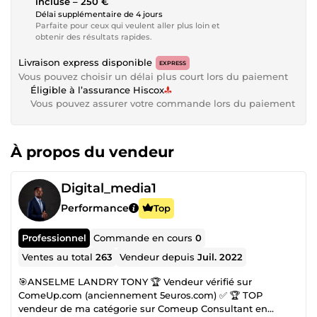
incluse – 250 €
Délai supplémentaire de 4 jours
Parfaite pour ceux qui veulent aller plus loin et
obtenir des résultats rapides.
Livraison express disponible
EXPRESS
Vous pouvez choisir un délai plus court lors du paiement
Éligible à l’assurance Hiscox
Vous pouvez assurer votre commande lors du paiement
À propos du vendeur
Digital_media1
Performance
Top
Professionnel
Commande en cours
0
Ventes au total
263
Vendeur depuis
Juil. 2022
🎯ANSELME LANDRY TONY 🏆 Vendeur vérifié sur
ComeUp.com (anciennement 5euros.com) ✅ 🏆 TOP
vendeur de ma catégorie sur Comeup Consultant en