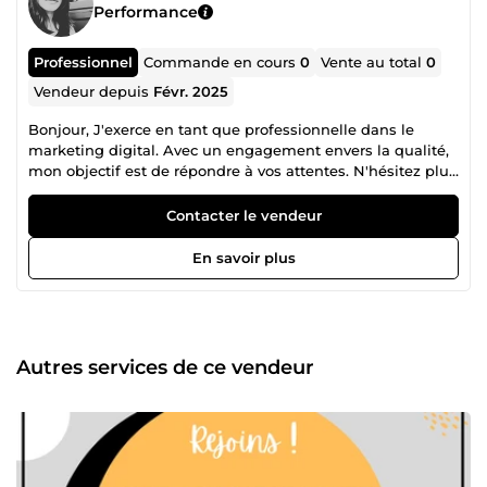
Performance
Professionnel
Commande en cours
0
Vente au total
0
Vendeur depuis
Févr. 2025
Bonjour, J'exerce en tant que professionnelle dans le
marketing digital. Avec un engagement envers la qualité,
mon objectif est de répondre à vos attentes. N'hésitez plus
à déléguer vos tâches. Je suis là pour vous aider à
améliorer vos contenus, votre image, votre entreprise. Pour
Contacter le vendeur
une collaboration réussie ! Je vous remercie pour votre
confiance. De plus, je vous propose également mes
En savoir plus
services de coach et de confidente. Je mets à profit mes
compétences et mes expériences afin de vous fournir des
échanges conversationnels agréables et enrichissants.🙂
Autres services de ce vendeur