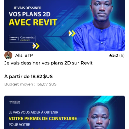
Objectif : Un projet clé en main, bien pensé et rentable !
Cliquez sur &quot;Contacter&quot; et envoyez moi un
message – réponse garantie en moins d’une heure !
Alls_BTP
5,0
(6)
Je vais dessiner vos plans 2D sur Revit
À partir de 18,82 $US
Budget moyen : 156,07 $US