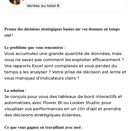
Ventes au total
5
𝐏𝐫𝐞𝐧𝐞𝐳 𝐝𝐞𝐬 𝐝𝐞́𝐜𝐢𝐬𝐢𝐨𝐧𝐬 𝐬𝐭𝐫𝐚𝐭𝐞́𝐠𝐢𝐪𝐮𝐞𝐬 𝐛𝐚𝐬𝐞́𝐞𝐬 𝐬𝐮𝐫 𝐯𝐨𝐬 𝐝𝐨𝐧𝐧𝐞́𝐞𝐬 𝐞𝐧 𝐭𝐞𝐦𝐩𝐬
𝐫𝐞́𝐞𝐥 !
𝐋𝐞 𝐩𝐫𝐨𝐛𝐥𝐞̀𝐦𝐞 𝐪𝐮𝐞 𝐯𝐨𝐮𝐬 𝐫𝐞𝐧𝐜𝐨𝐧𝐭𝐫𝐞𝐳 :
Vous accumulez une grande quantité de données, mais
vous ne savez pas comment les exploiter efficacement ?
Vos rapports Excel sont complexes et vous perdez du
temps à les analyser ? Votre prise de décision est lente et
vous manquez d’indicateurs clairs ?
𝐋𝐚 𝐬𝐨𝐥𝐮𝐭𝐢𝐨𝐧 :
Je conçois pour vous des tableaux de bord interactifs et
automatisés, avec Power BI ou Looker Studio, pour
visualiser vos performances en un clin d’œil et prendre
des décisions stratégiques éclairées.
𝐂𝐞 𝐪𝐮𝐞 𝐯𝐨𝐮𝐬 𝐠𝐚𝐠𝐧𝐞𝐳 𝐞𝐧 𝐭𝐫𝐚𝐯𝐚𝐢𝐥𝐥𝐚𝐧𝐭 𝐚𝐯𝐞𝐜 𝐦𝐨𝐢 :