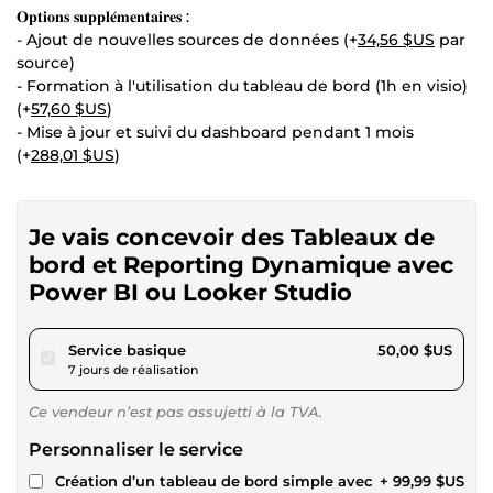
𝐎𝐩𝐭𝐢𝐨𝐧𝐬 𝐬𝐮𝐩𝐩𝐥𝐞́𝐦𝐞𝐧𝐭𝐚𝐢𝐫𝐞𝐬 :
- Ajout de nouvelles sources de données (+
34,56 $US
par
source)
- Formation à l'utilisation du tableau de bord (1h en visio)
(+
57,60 $US
)
- Mise à jour et suivi du dashboard pendant 1 mois
(+
288,01 $US
)
Je vais concevoir des Tableaux de
bord et Reporting Dynamique avec
Power BI ou Looker Studio
pour 46,08 $US
Service basique
50,00 $US
7 jours de réalisation
Ce vendeur n’est pas assujetti à la TVA.
Personnaliser le service
Création d’un tableau de bord simple avec
+ 99,99 $US