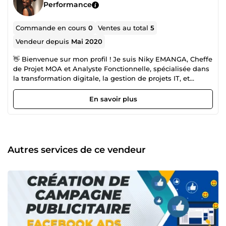
Performance
Commande en cours
0
Ventes au total
5
Vendeur depuis
Mai 2020
👋 Bienvenue sur mon profil ! Je suis Niky EMANGA, Cheffe
de Projet MOA et Analyste Fonctionnelle, spécialisée dans
la transformation digitale, la gestion de projets IT, et
l’analyse des données. Avec plus de 5 ans d’expérience,
j’accompagne les entreprises dans la structuration de leurs
En savoir plus
projets digitaux et la création de solutions adaptées et
performantes. 💡 Ce que je vous apporte : ✅ - Gestion et
structuration de projets digitaux – Du cadrage à la mise en
production, j’accompagne votre projet avec une
méthodologie agile et rigoureuse. ✅ - Analyse
Autres services de ce vendeur
fonctionnelle &amp; rédaction de cahiers des charges – Je
traduis vos besoins métier en spécifications claires pour
les équipes techniques. ✅ - Data Visualization &amp;
Reporting dynamique – J’exploite Power BI &amp; Looker
Studio pour transformer vos données en indicateurs de
performance actionnables. ✅ - Optimisation des workflows
&amp; gestion des tests – J’optimise vos processus
internes et assure la qualité de vos livrables avec un suivi