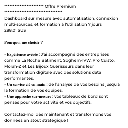
*********************** Offre Premium
**********************************
Dashboard sur mesure avec automatisation, connexion
multi-sources, et formation à l'utilisation 7 jours
288,01 $US
𝐏𝐨𝐮𝐫𝐪𝐮𝐨𝐢 𝐦𝐞 𝐜𝐡𝐨𝐢𝐬𝐢𝐫 ?
- 𝐄𝐱𝐩𝐞́𝐫𝐢𝐞𝐧𝐜𝐞 𝐚𝐯𝐞́𝐫𝐞́𝐞 : J’ai accompagné des entreprises
comme La Roche Bâtiment, Soghem-IVW, Pro Cuisto,
Florah-Z et Les Bijoux Guérisseurs dans leur
transformation digitale avec des solutions data
performantes.
- 𝐔𝐧 𝐬𝐞𝐫𝐯𝐢𝐜𝐞 𝐜𝐥𝐞́ 𝐞𝐧 𝐦𝐚𝐢𝐧 : de l’analyse de vos besoins jusqu’à
la formation de vos équipes.
- 𝐔𝐧𝐞 𝐚𝐩𝐩𝐫𝐨𝐜𝐡𝐞 𝐬𝐮𝐫-𝐦𝐞𝐬𝐮𝐫𝐞 : vos tableaux de bord sont
pensés pour votre activité et vos objectifs.
Contactez-moi dès maintenant et transformons vos
données en atout stratégique !