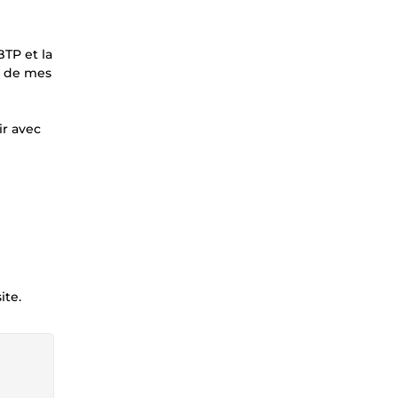
BTP et la
s de mes
ir avec
ite.