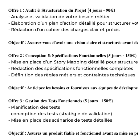
𝐎𝐟𝐟𝐫𝐞 𝟏 : 𝐀𝐮𝐝𝐢𝐭 & 𝐒𝐭𝐫𝐮𝐜𝐭𝐮𝐫𝐚𝐭𝐢𝐨𝐧 𝐝𝐮 𝐏𝐫𝐨𝐣𝐞𝐭 (𝟒 𝐣𝐨𝐮𝐫𝐬 - 𝟗𝟎€)
- Analyse et validation de votre besoin métier
- Élaboration d’un plan d’action détaillé pour structurer vo
- Rédaction d’un cahier des charges clair et précis
𝐎𝐛𝐣𝐞𝐜𝐭𝐢𝐟 : 𝐀𝐬𝐬𝐮𝐫𝐞𝐳-𝐯𝐨𝐮𝐬 𝐝’𝐚𝐯𝐨𝐢𝐫 𝐮𝐧𝐞 𝐯𝐢𝐬𝐢𝐨𝐧 𝐜𝐥𝐚𝐢𝐫𝐞 𝐞𝐭 𝐬𝐭𝐫𝐮𝐜𝐭𝐮𝐫𝐞́𝐞 𝐚𝐯𝐚𝐧𝐭 𝐝𝐞
𝐎𝐟𝐟𝐫𝐞 𝟐 : 𝐂𝐨𝐧𝐜𝐞𝐩𝐭𝐢𝐨𝐧 & 𝐒𝐩𝐞́𝐜𝐢𝐟𝐢𝐜𝐚𝐭𝐢𝐨𝐧𝐬 𝐅𝐨𝐧𝐜𝐭𝐢𝐨𝐧𝐧𝐞𝐥𝐥𝐞𝐬 (𝟓 𝐣𝐨𝐮𝐫𝐬 - 𝟏𝟓𝟎€)
- Mise en place d’un Story Mapping détaillé pour structurer
- Rédaction des spécifications fonctionnelles complètes
- Définition des règles métiers et contraintes techniques
𝐎𝐛𝐣𝐞𝐜𝐭𝐢𝐟 : 𝐀𝐧𝐭𝐢𝐜𝐢𝐩𝐞𝐳 𝐥𝐞𝐬 𝐛𝐞𝐬𝐨𝐢𝐧𝐬 𝐞𝐭 𝐟𝐨𝐮𝐫𝐧𝐢𝐬𝐬𝐞𝐳 𝐚𝐮𝐱 𝐞́𝐪𝐮𝐢𝐩𝐞𝐬 𝐝𝐞 𝐝𝐞́𝐯𝐞𝐥𝐨𝐩𝐩
𝐎𝐟𝐟𝐫𝐞 𝟑 : 𝐆𝐞𝐬𝐭𝐢𝐨𝐧 𝐝𝐞𝐬 𝐓𝐞𝐬𝐭𝐬 𝐅𝐨𝐧𝐜𝐭𝐢𝐨𝐧𝐧𝐞𝐥𝐬 (𝟓 𝐣𝐨𝐮𝐫𝐬 - 𝟏𝟓𝟎€)
- Planification des tests
- conception des tests (stratégie de validation)
- Mise en place des scénarios de tests détaillés
𝐎𝐛𝐣𝐞𝐜𝐭𝐢𝐟 : 𝐀𝐬𝐬𝐮𝐫𝐞𝐳 𝐮𝐧 𝐩𝐫𝐨𝐝𝐮𝐢𝐭 𝐟𝐢𝐚𝐛𝐥𝐞 𝐞𝐭 𝐟𝐨𝐧𝐜𝐭𝐢𝐨𝐧𝐧𝐞𝐥 𝐚𝐯𝐚𝐧𝐭 𝐬𝐚 𝐦𝐢𝐬𝐞 𝐞𝐧 𝐩