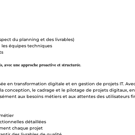
pect du planning et des livrables)
 les équipes techniques
ts
𝐢𝐬, 𝐚𝐯𝐞𝐜 𝐮𝐧𝐞 𝐚𝐩𝐩𝐫𝐨𝐜𝐡𝐞 𝐩𝐫𝐨𝐚𝐜𝐭𝐢𝐯𝐞 𝐞𝐭 𝐬𝐭𝐫𝐮𝐜𝐭𝐮𝐫𝐞́𝐞.
 spécialisée en transformation digitale et en gestion de projets IT. Av
a conception, le cadrage et le pilotage de projets digitaux, en
ment aux besoins métiers et aux attentes des utilisateurs fi
 métier
ctionnelles détaillées
cement chaque projet
antir des livrables de qualité