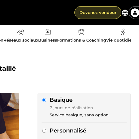
Devenez vendeur
on
Réseaux sociaux
Business
Formations & Coaching
Vie quotidienn
aillé
Basique
7 jours de réalisation
Service basique, sans option.
Personnalisé