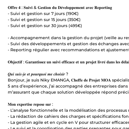
𝐎𝐟𝐟𝐫𝐞 𝟒 : 𝐒𝐮𝐢𝐯𝐢 & 𝐆𝐞𝐬𝐭𝐢𝐨𝐧 𝐝𝐮 𝐃𝐞́𝐯𝐞𝐥𝐨𝐩𝐩𝐞𝐦𝐞𝐧𝐭 𝐚𝐯𝐞𝐜 𝐑𝐞𝐩𝐨𝐫𝐭𝐢𝐧𝐠
- Suivi et gestion sur 7 jours (190€)
- Suivi et gestion sur 15 jours (350€)
- Suivi et gestion sur 30 jours (495€)
- Accompagnement dans la gestion du projet (veille au res
- Suivi des développements et gestion des échanges avec
- Reporting régulier avec recommandations et ajustemen
𝐎𝐛𝐣𝐞𝐜𝐭𝐢𝐟 : 𝐆𝐚𝐫𝐚𝐧𝐭𝐢𝐬𝐬𝐞𝐳 𝐮𝐧 𝐬𝐮𝐢𝐯𝐢 𝐞𝐟𝐟𝐢𝐜𝐚𝐜𝐞 𝐞𝐭 𝐮𝐧 𝐩𝐫𝐨𝐣𝐞𝐭 𝐥𝐢𝐯𝐫𝐞́ 𝐝𝐚𝐧𝐬 𝐥𝐞𝐬 𝐝𝐞́𝐥
𝑸𝒖𝒊 𝒔𝒖𝒊𝒔-𝒋𝒆 𝒆𝒕 𝒑𝒐𝒖𝒓𝒒𝒖𝒐𝒊 𝒎𝒆 𝒄𝒉𝒐𝒊𝒔𝒊𝒓 ?
Bonjour, je suis Niky EMANGA, 𝐂𝐡𝐞𝐟𝐟𝐞 𝐝𝐞 𝐏𝐫𝐨𝐣𝐞𝐭 𝐌𝐎𝐀
5 ans d’expérience, j’ai accompagné des entreprises dans l
m’assurant que chaque solution développée répond précisé
𝐌𝐨𝐧 𝐞𝐱𝐩𝐞𝐫𝐭𝐢𝐬𝐞 𝐫𝐞𝐩𝐨𝐬𝐞 𝐬𝐮𝐫 :
- L’analyse fonctionnelle et la modélisation des processus
- La rédaction de cahiers des charges et spécifications fon
- La gestion agile et en cycle en V pour structurer effica
- Le suivi et la coordination des parties prenantes pour gar