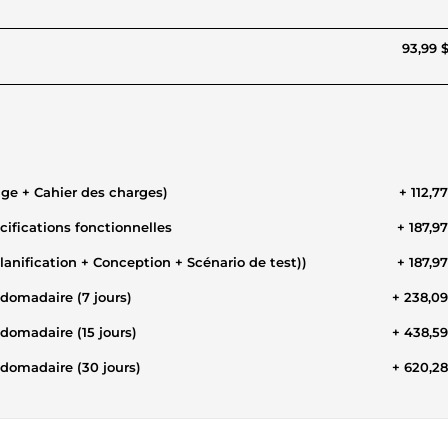
93,99 
rage + Cahier des charges)
+ 112,7
cifications fonctionnelles
+ 187,9
Planification + Conception + Scénario de test))
+ 187,9
bdomadaire (7 jours)
+ 238,0
Je vais suivre et gérer votre projet avec reporting Hebdomadaire (15 jours)
+ 438,5
bdomadaire (30 jours)
+ 620,2