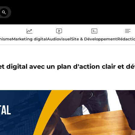
phisme
Marketing digital
Audiovisuel
Site & Développement
Rédacti
t digital avec un plan d'action clair et dét