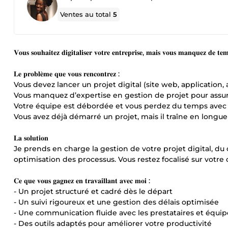
Ventes au total
5
𝐕𝐨𝐮𝐬 𝐬𝐨𝐮𝐡𝐚𝐢𝐭𝐞𝐳 𝐝𝐢𝐠𝐢𝐭𝐚𝐥𝐢𝐬𝐞𝐫 𝐯𝐨𝐭𝐫𝐞 𝐞𝐧𝐭𝐫𝐞𝐩𝐫𝐢𝐬𝐞, 𝐦𝐚𝐢𝐬 𝐯𝐨𝐮𝐬 𝐦𝐚𝐧𝐪𝐮𝐞𝐳 𝐝𝐞 𝐭𝐞
𝐋𝐞 𝐩𝐫𝐨𝐛𝐥𝐞̀𝐦𝐞 𝐪𝐮𝐞 𝐯𝐨𝐮𝐬 𝐫𝐞𝐧𝐜𝐨𝐧𝐭𝐫𝐞𝐳 :
Vous devez lancer un projet digital (site web, applicatio
Vous manquez d’expertise en gestion de projet pour assure
Votre équipe est débordée et vous perdez du temps avec 
Vous avez déjà démarré un projet, mais il traîne en long
𝐋𝐚 𝐬𝐨𝐥𝐮𝐭𝐢𝐨𝐧
Je prends en charge la gestion de votre projet digital, du ca
optimisation des processus. Vous restez focalisé sur votre 
𝐂𝐞 𝐪𝐮𝐞 𝐯𝐨𝐮𝐬 𝐠𝐚𝐠𝐧𝐞𝐳 𝐞𝐧 𝐭𝐫𝐚𝐯𝐚𝐢𝐥𝐥𝐚𝐧𝐭 𝐚𝐯𝐞𝐜 𝐦𝐨𝐢 :
- Un projet structuré et cadré dès le départ
- Un suivi rigoureux et une gestion des délais optimisée
- Une communication fluide avec les prestataires et équip
- Des outils adaptés pour améliorer votre productivité