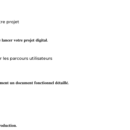
tre projet
 𝐥𝐚𝐧𝐜𝐞𝐫 𝐯𝐨𝐭𝐫𝐞 𝐩𝐫𝐨𝐣𝐞𝐭 𝐝𝐢𝐠𝐢𝐭𝐚𝐥.
 les parcours utilisateurs
𝐞𝐦𝐞𝐧𝐭 𝐮𝐧 𝐝𝐨𝐜𝐮𝐦𝐞𝐧𝐭 𝐟𝐨𝐧𝐜𝐭𝐢𝐨𝐧𝐧𝐞𝐥 𝐝𝐞́𝐭𝐚𝐢𝐥𝐥𝐞́.
𝐨𝐝𝐮𝐜𝐭𝐢𝐨𝐧.