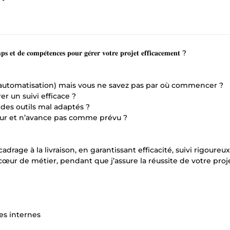
𝐩𝐬 𝐞𝐭 𝐝𝐞 𝐜𝐨𝐦𝐩𝐞́𝐭𝐞𝐧𝐜𝐞𝐬 𝐩𝐨𝐮𝐫 𝐠𝐞́𝐫𝐞𝐫 𝐯𝐨𝐭𝐫𝐞 𝐩𝐫𝐨𝐣𝐞𝐭 𝐞𝐟𝐟𝐢𝐜𝐚𝐜𝐞𝐦𝐞𝐧𝐭 ?
n, automatisation) mais vous ne savez pas par où commencer ?
r un suivi efficace ?
des outils mal adaptés ?
ueur et n’avance pas comme prévu ?
drage à la livraison, en garantissant efficacité, suivi rigoureux
cœur de métier, pendant que j’assure la réussite de votre proje
es internes