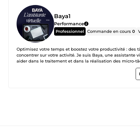
Baya1
Performance
Professionnel
Commande en cours
0
Optimisez votre temps et boostez votre productivité : des 
concentrer sur votre activité. Je suis Baya, une assistante 
aider dans le traitement et dans la réalisation des micro
votre entreprise et de vos projets, mais qui vous font perd
Qu'est-ce que vous y gagnez ? Une collaboration flexible et
jusqu’à 2 heures par jour retrouvées pour vous concentrer s
vos projets. Mes services : ADMINISTRATIONS ET GESTION PERSONNELLES : Gestion et class
planification de votre agenda Saisie des données et mis
Compte-rendu de vos réunions virtuelles (avec enregistrement) , té
RÉSEAUX SOCIAUX : modération des interactions et l'adhésion sur différentes plateformes de réseaux sociaux Modération des
commentaires et des messages Réponse aux demandes client via les réseaux sociaux. M
Word, PowerPoint, Outlook Outil collaboratif : Suit Google (D
déléguer et à gagner du temps ? Contactez-moi dès maint
gestion de diverses tâches, je privilégie les échanges écr
Cela me permet de structurer mes idées efficacement tout e
virtuelle/adjointe virtuelle/gestion de la communauté