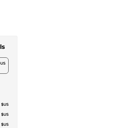
ls
$US
2 $US
7 $US
3 $US