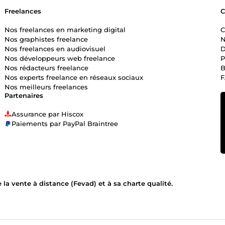
Freelances
Nos freelances en marketing digital
C
Nos graphistes freelance
N
Nos freelances en audiovisuel
D
Nos développeurs web freelance
P
Nos rédacteurs freelance
B
Nos experts freelance en réseaux sociaux
Nos meilleurs freelances
Partenaires
Assurance par Hiscox
Paiements par PayPal Braintree
la vente à distance (Fevad) et à sa charte qualité.