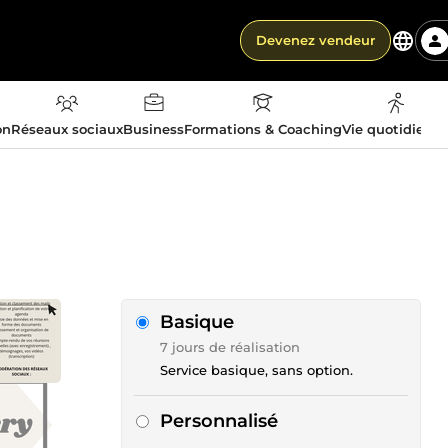
Devenez vendeur
on
Réseaux sociaux
Business
Formations & Coaching
Vie quotidienn
Basique
7 jours de réalisation
Service basique, sans option.
Personnalisé