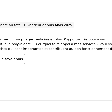
Vente au total
0
Vendeur depuis
Mars 2025
tâches chronophages réalisées et plus d'opportunités pour vous
virtuelle polyvalente. —Pourquoi faire appel à mes services ? Pour v
-tâches qui sont importantes et contribuent au bon fonctionnement 
re un temps précieux auquel vous pourriez le mettre sur votre activ
 engagée, à l’écoute de vos besoins. Un gain de temps significatif :
En savoir plus
ur vos priorités. Une organisation optimale pour améliorer l’efficac
ement des mails Gestion et
e en forme des documents Classement et organisation de document
moignages, vos vidéos (transcription) MODÉRATION DES
aitrise des outils : Pack office : Excel,
ocs, Sheets, Drive, etc.). Canva Outils de gestion : Notion Prêt à
enant Moyen de communication : Passionnée par l'organisation et 
its pour assurer une communication claire et réfléchie dans nos éch
n optimisant le suivi des tâches et des projets. Assistante