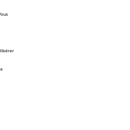
Vous
libérer
os