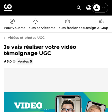
Pour vous
Meilleurs services
Meilleurs freelances
Design & Graph
Vidéos et photos UGC
Je vais réaliser votre vidéo
témoignage UGC
5,0
(3)
Ventes
5