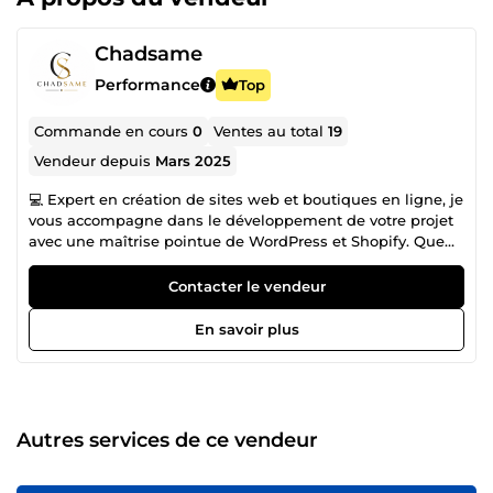
Chadsame
Performance
Top
Commande en cours
0
Ventes au total
19
Vendeur depuis
Mars 2025
💻 Expert en création de sites web et boutiques en ligne, je
vous accompagne dans le développement de votre projet
avec une maîtrise pointue de WordPress et Shopify. Que
ce soit pour lancer une boutique performante 🛒 ou
optimiser votre présence en ligne 🌐, je propose des
Contacter le vendeur
solutions sur mesure adaptées à vos besoins. 🎥 Passionné
par la vidéo, je réalise également des montages
En savoir plus
professionnels et des contenus UGC (User Generated
Content) percutants, parfaits pour engager votre audience
🔥 et booster votre visibilité 📈. Ensemble, donnons vie à
vos projets avec des résultats qui font la différence !
Autres services de ce vendeur