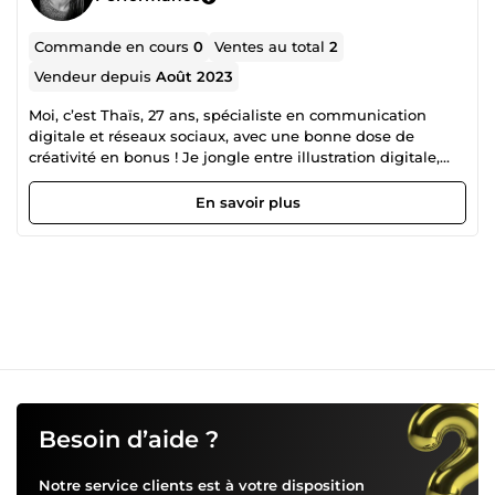
Commande en cours
0
Ventes au total
2
Vendeur depuis
Août 2023
Moi, c’est Thaïs, 27 ans, spécialiste en communication
digitale et réseaux sociaux, avec une bonne dose de
créativité en bonus ! Je jongle entre illustration digitale,
contenus percutants et stratégies sociales qui font
mouche. 🚀 Ce que je fais : ✔️ Des illustrations fun et
En savoir plus
colorées pour vos packagings, tote bags et tasses ✔️ Du
contenu visuel engageant pour booster votre marque sur
le web ✔️ Des stratégies social media qui attirent et
fidélisent votre audience ✔️ Des designs qui racontent une
histoire, avec des jeux de mots bien pressés 🍋 Envie d’un
visuel qui capte l’attention ou d’une présence digitale qui
cartonne ? Écrivez-moi !
Besoin d’aide ?
Notre service clients est à votre disposition