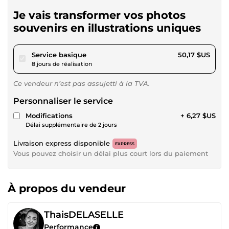
Je vais transformer vos photos
souvenirs en illustrations uniques
pour 46,24 $US
Service basique
50,17 $US
8 jours de réalisation
Ce vendeur n’est pas assujetti à la TVA.
Personnaliser le service
Modifications
+ 6,27 $US
Délai supplémentaire de 2 jours
Livraison express disponible
EXPRESS
Vous pouvez choisir un délai plus court lors du paiement
À propos du vendeur
ThaisDELASELLE
Performance