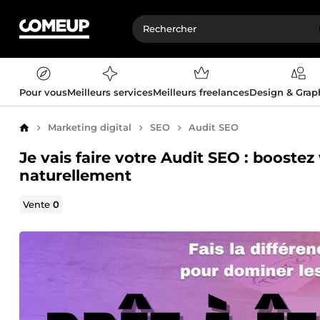
Pour vous
Meilleurs services
Meilleurs freelances
Design & Gra
Marketing digital
SEO
Audit SEO
Accueil
Je vais faire votre Audit SEO : boostez v
naturellement
Vente
0