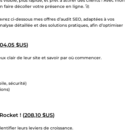
us visible, plus rapide, et prêt à attirer des clients ! Avec mon
 faire décoller votre présence en ligne. 🚀
rez ci-dessous mes offres d’audit SEO, adaptées à vos
alyse détaillée et des solutions pratiques, afin d’optimiser
104,05 $US
)
ux clair de leur site et savoir par où commencer.
le, sécurité)
ions)
ocket ! (
208,10 $US
)
ntifier leurs leviers de croissance.