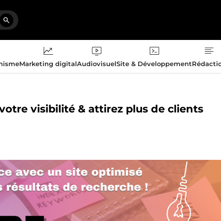
phisme
Marketing digital
Audiovisuel
Site & Développement
Rédacti
otre visibilité & attirez plus de clients