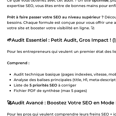
Ce que vous obtenez avec cet audit ? Un site
optimisé
, pl
expertise SEO, vous êtes entre de bonnes mains pour enfin
Prêt à faire passer votre SEO au niveau supérieur ?
Découv
besoins. Chaque formule est conçue pour vous offrir une an
votre site et booster votre visibilité en ligne. 🚀
🌱Audit Essentiel : Petit Audit, Gros Impact ! (
Pour les entrepreneurs qui veulent un premier état des lie
Comprend :
Audit technique basique (pages indexées, vitesse, mobi
Analyse des balises principales (title, H1, meta-descript
Liste de
5 priorités SEO
à corriger
Fichier PDF de synthèse (max 5 pages)
🚀Audit Avancé : Boostez Votre SEO en Mode R
Pour les pros qui veulent comprendre leurs freins SEO + ide