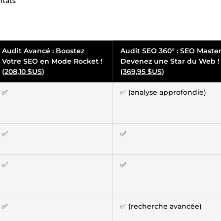
ltats
Audit Avancé : Boostez
Audit SEO 360° : SEO Masterc
Votre SEO en Mode Rocket !
Devenez une Star du Web !
(
208,10 $US
)
(
369,95 $US
)
✅
✅ (analyse approfondie)
✅
✅
✅
✅
✅
✅ (recherche avancée)