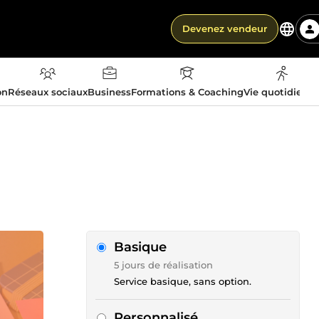
Devenez vendeur
on
Réseaux sociaux
Business
Formations & Coaching
Vie quotidienn
Basique
5 jours de réalisation
Service basique, sans option.
Personnalisé