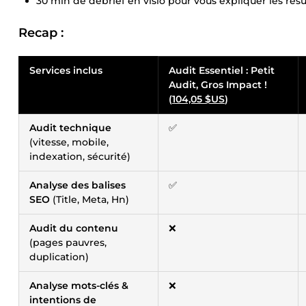
30 min de débrief en visio pour vous expliquer les résu
Recap :
Services inclus
Audit Essentiel : Petit
Audit, Gros Impact !
(
104,05 $US
)
Audit technique
✅
(vitesse, mobile,
indexation, sécurité)
Analyse des balises
✅
SEO
(Title, Meta, Hn)
Audit du contenu
❌
(pages pauvres,
duplication)
Analyse mots-clés &
❌
intentions de