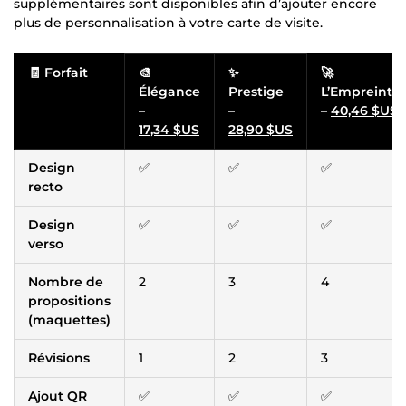
supplémentaires sont disponibles afin d’ajouter encore
plus de personnalisation à votre carte de visite.
🧾
Forfait
🎨
✨
🚀
Élégance
Prestige
L’Empreinte
–
–
–
40,46 $US
17,34 $US
28,90 $US
Design
✅
✅
✅
recto
Design
✅
✅
✅
verso
Nombre de
2
3
4
propositions
(maquettes)
Révisions
1
2
3
Ajout QR
✅
✅
✅