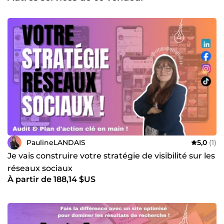
mesure SEA 📊 Création et gestion de campagnes Google
Ads performantes 💡 Stratégie publicitaire adaptée à vos
objectifs 🔍 Analyse et optimisation des performances
pour maximiser le ROI Communication digitale ✍️
Élaboration de stratégies de communication digitale 📣
Création de contenus impactants pour vos réseaux et votre
site web 📈 Mise en place d’actions pour renforcer votre
visibilité et engagement Collaborer avec moi, c’est
bénéficier d’une expertise complète pour faire décoller
votre présence digitale et générer des résultats concrets. 📩
Besoin d’un accompagnement sur-mesure ? Discutons de
votre projet ! 😊
PaulineLANDAIS
5,0
(1)
Je vais construire votre stratégie de visibilité sur les
réseaux sociaux
À partir de 188,14 $US