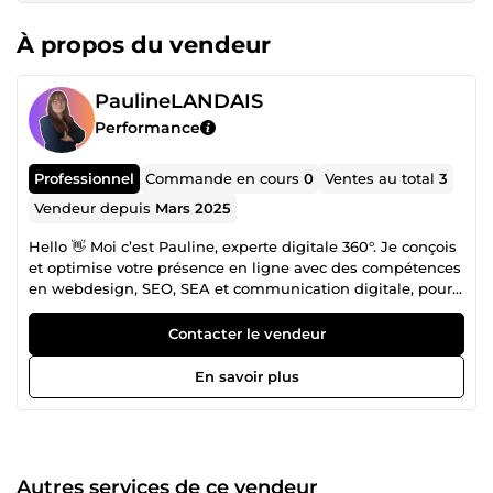
À propos du vendeur
PaulineLANDAIS
Performance
Professionnel
Commande en cours
0
Ventes au total
3
Vendeur depuis
Mars 2025
Hello 👋 Moi c’est Pauline, experte digitale 360°. Je conçois
et optimise votre présence en ligne avec des compétences
en webdesign, SEO, SEA et communication digitale, pour
transformer vos projets en véritables leviers de croissance.
Web &amp; WordPress 💻 Création et refonte de sites
Contacter le vendeur
WordPress avec Elementor (vitrine, e-commerce, blogs) 📝
Designs personnalisés, ergonomiques et responsives 🚀
En savoir plus
Optimisation des performances et de la sécurité 📏
Expérience utilisateur optimale sur tous les supports SEO
🔍 Audit complet pour identifier les points d’amélioration
🌟 Optimisation technique et contenu pour gagner en
visibilité 📈 Développement et suivi de stratégies SEO sur-
Autres services de ce vendeur