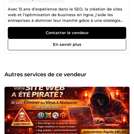
Avec 15 ans d’expérience dans le SEO, la création de sites
web et l’optimisation de business en ligne, j’aide les
entreprises à dominer leur marché grâce à une stratégie
digitale sur-mesure. 💡 Expert en référencement naturel
(SEO), j’optimise votre visibilité sur Google en appliquant
Contacter le vendeur
les meilleures pratiques de l’algorithme et en développant
un contenu E-E-A-T friendly qui inspire confiance et
En savoir plus
crédibilité. 🌍 Créateur de sites web performants, je
conçois des plateformes modernes, intuitives et
optimisées pour la conversion. Que ce soit pour un site
vitrine, un e-commerce ou une refonte stratégique, chaque
détail est pensé pour maximiser votre impact digital. 📈
Autres services de ce vendeur
Stratégie et optimisation business : Parce que le SEO ne se
limite pas à du classement sur Google, j’accompagne mes
clients dans une vision globale du digital en optimisant
chaque levier : expérience utilisateur (UX), tunnel de vente,
branding, publicité en ligne et automation. Pourquoi me
faire confiance ? ✔ 15 ans d’expertise en SEO &amp; Web ✔
Résultats prouvés et stratégie ROIste ✔ Approche
personnalisée et accompagnement sur mesure ✔ Passion
&amp; veille constante sur les évolutions du digital 💬
Votre visibilité est ma priorité ! Contactez-moi pour un
accompagnement sur mesure et propulsez votre