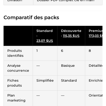
Comparatif des packs
Standard
Découverte
Premium 
·
·
115,35 $US
173,03 $U
23,07 $US
Produits
1
6
8
identifiés
Analyse
—
Basique
Détaillée
concurrence
Fiches
Simplifiée
Standard
Enrichies
produits
Plan
—
—
Orientati
marketing