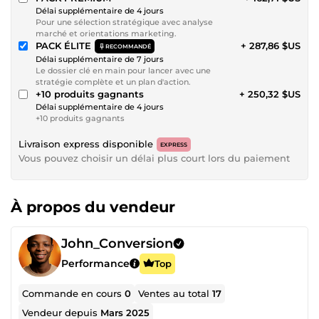
Délai supplémentaire de 4 jours
Pour une sélection stratégique avec analyse
marché et orientations marketing.
PACK ÉLITE
+ 287,86 $US
RECOMMANDÉ
Délai supplémentaire de 7 jours
Le dossier clé en main pour lancer avec une
stratégie complète et un plan d'action.
+10 produits gagnants
+ 250,32 $US
Délai supplémentaire de 4 jours
+10 produits gagnants
Livraison express disponible
EXPRESS
Vous pouvez choisir un délai plus court lors du paiement
À propos du vendeur
John_Conversion
Performance
Top
Commande en cours
0
Ventes au total
17
Vendeur depuis
Mars 2025