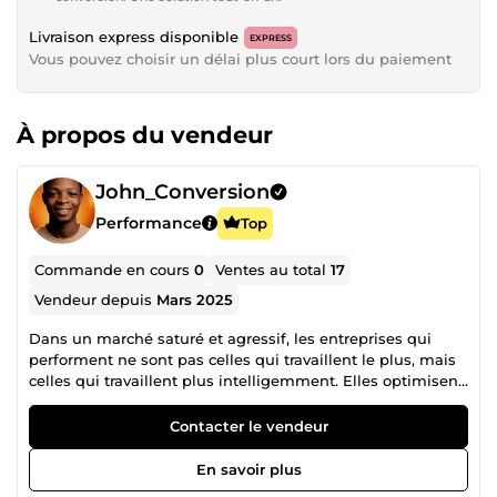
Livraison express disponible
EXPRESS
Vous pouvez choisir un délai plus court lors du paiement
À propos du vendeur
John_Conversion
Performance
Top
Commande en cours
0
Ventes au total
17
Vendeur depuis
Mars 2025
Dans un marché saturé et agressif, les entreprises qui
performent ne sont pas celles qui travaillent le plus, mais
celles qui travaillent plus intelligemment. Elles optimisent
leurs parcours clients. Elles automatisent. Elles
convertissent mieux. Et c’est précisément là que
Contacter le vendeur
j’interviens. Je m'appelle John et je suis Stratège
Conversion, spécialisé en Funnels de Vente, Boutiques
En savoir plus
Shopify Premium, et Automatisations avancées (Make,