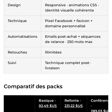
Design
Responsive · animations CSS ·
identité visuelle cohérente
Technique
Pixel Facebook + favicon +
domaine personnalisé
Automatisations
Emails post-achat + séquences
de relance · 250 mots max
Retouches
Illimitées
Suivi
Technique complet post-
livraison
Comparatif des packs
Basique ·
Refonte ·
Conférence
92,49 $US
231,22 $US
·
289,03 $US