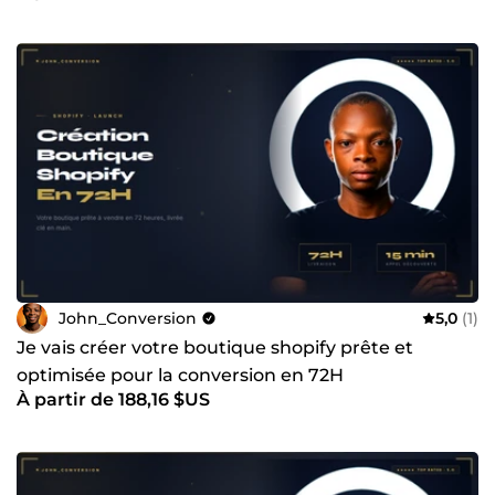
cadré, deadlines tenues. Orientation résultats : objectifs
chiffrés, décisions basées sur données. Collaboration
premium : sélective, avec des clients sérieux, prêts à
avancer. 🔥 Pour qui je suis le bon partenaire
Entrepreneurs e-commerce qui veulent professionnaliser
leur marque Créateurs digitaux qui veulent automatiser et
scaler Marques qui veulent augmenter leur taux de
conversion, panier moyen ou LTV 📈 Passer au niveau
supérieur Si vous cherchez un exécutant pas cher, je ne
suis pas la bonne personne. Mais si vous cherchez un
expert qui structure, optimise et augmente vos
performances, alors envoyez-moi un message. Je peux
réaliser un audit rapide pour identifier vos leviers de
croissance et vous proposer une stratégie claire et
actionnable.
John_Conversion
5,0
(1)
Je vais créer votre boutique shopify prête et
optimisée pour la conversion en 72H
À partir de 188,16 $US