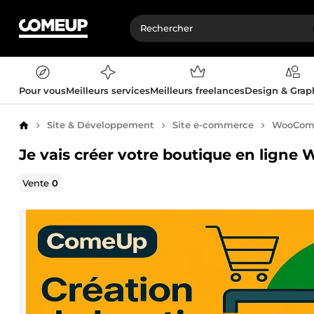
Pour vous
Meilleurs services
Meilleurs freelances
Design & Gra
Site & Développement
Site e-commerce
WooCom
Accueil
Je vais créer votre boutique en lig
Vente
0