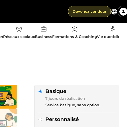
Devenez vendeur
on
Réseaux sociaux
Business
Formations & Coaching
Vie quotidienn
Basique
7 jours de réalisation
Service basique, sans option.
Personnalisé