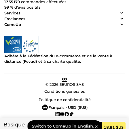
1 335 179
commandes effectuées
99 %
d’avis positifs
Services
Freelances
ComeUp
Adhère à la Fédération du e-commerce et de la vente à
distance (Fevad) et à sa charte qualité.
© 2026 5EUROS SAS
Conditions générales
Politique de confidentialité
Français • USD ($US)
Basique
Switch to ComeUp in English.
Commander
18,81 $US