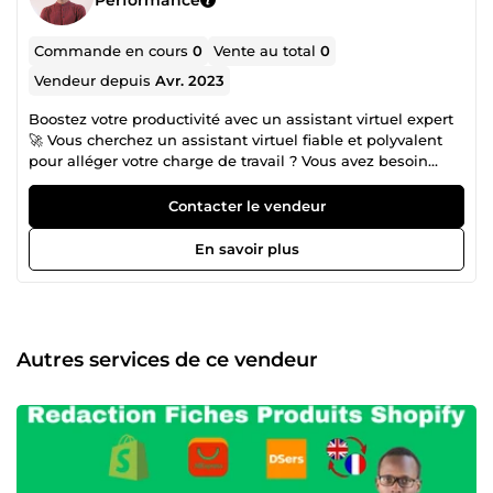
Commande en cours
0
Vente au total
0
Vendeur depuis
Avr. 2023
Boostez votre productivité avec un assistant virtuel expert
🚀 Vous cherchez un assistant virtuel fiable et polyvalent
pour alléger votre charge de travail ? Vous avez besoin
d'un rédacteur web SEO pour améliorer votre visibilité en
ligne ? Je suis là pour vous aider ! 🎯 Mes services : ✅
Contacter le vendeur
Assistance administrative : gestion des e-mails, saisie de
données, planification, transcription... ✅ Rédaction web
En savoir plus
&amp; SEO : contenus optimisés, articles de blog, fiches
produits, relecture et correction. ✅ Support client &amp;
technique : gestion des demandes, suivi des clients et
bien plus encore. 💡 Pourquoi me choisir ? ✔️
Professionnalisme et discrétion ✔️ Réactivité et respect des
Autres services de ce vendeur
délais ✔️ Expertise en outils bureautiques et digitaux 🎯
Gagnez du temps et optimisez vos résultats dès
aujourd’hui ! 📩 Contactez-moi pour discuter de votre
projet.