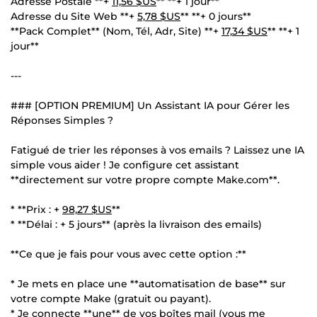
Adresse Postale **+
11,56 $US
** **+ 1 jour**
Adresse du Site Web **+
5,78 $US
** **+ 0 jours**
**Pack Complet** (Nom, Tél, Adr, Site) **+
17,34 $US
** **+ 1
jour**
---
### [OPTION PREMIUM] Un Assistant IA pour Gérer les
Réponses Simples ?
Fatigué de trier les réponses à vos emails ? Laissez une IA
simple vous aider ! Je configure cet assistant
**directement sur votre propre compte Make.com**.
* **Prix : +
98,27 $US
**
* **Délai : + 5 jours** (après la livraison des emails)
**Ce que je fais pour vous avec cette option :**
* Je mets en place une **automatisation de base** sur
votre compte Make (gratuit ou payant).
* Je connecte **une** de vos boîtes mail (vous me