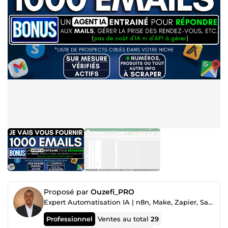
Proposé par
Ouzefi_PRO
Expert Automatisation IA | n8n, Make, Zapier, SaaS & Agents IA
Professionnel
Ventes au total
29