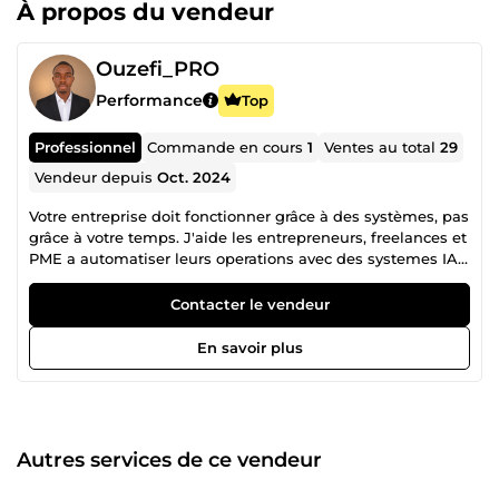
À propos du vendeur
Ouzefi_PRO
Performance
Top
Professionnel
Commande en cours
1
Ventes au total
29
Vendeur depuis
Oct. 2024
Votre entreprise doit fonctionner grâce à des systèmes, pas
grâce à votre temps. J'aide les entrepreneurs, freelances et
PME a automatiser leurs operations avec des systemes IA
propres, maintenables et utiles au quotidien. Mon role
n'est pas seulement de connecter deux outils. Je conçois
Contacter le vendeur
des workflows, agents IA, tableaux de bord, web apps et
systemes metier capables de reduire les taches
En savoir plus
manuelles, centraliser les donnees, qualifier les prospects,
relancer les clients, suivre les commandes, generer des
documents, synchroniser les CRM et piloter une activite
avec plus de clarte. Je peux travailler avec n8n, Make,
Zapier, Airtable, Notion, Google Sheets, Gmail, WhatsApp,
Autres services de ce vendeur
Telegram, Stripe, Systeme.io, WordPress, Shopify, APIs,
bases de donnees, scripts custom, dashboards et solutions