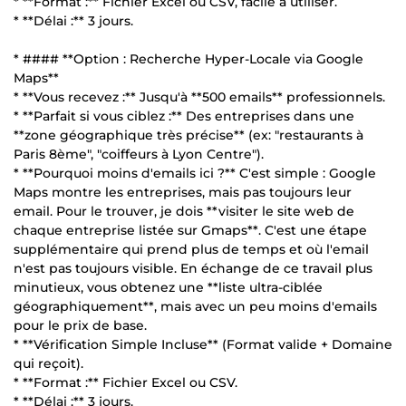
* **Format :** Fichier Excel ou CSV, facile à utiliser.
* **Délai :** 3 jours.
* #### **Option : Recherche Hyper-Locale via Google
Maps**
* **Vous recevez :** Jusqu'à **500 emails** professionnels.
* **Parfait si vous ciblez :** Des entreprises dans une
**zone géographique très précise** (ex: "restaurants à
Paris 8ème", "coiffeurs à Lyon Centre").
* **Pourquoi moins d'emails ici ?** C'est simple : Google
Maps montre les entreprises, mais pas toujours leur
email. Pour le trouver, je dois **visiter le site web de
chaque entreprise listée sur Gmaps**. C'est une étape
supplémentaire qui prend plus de temps et où l'email
n'est pas toujours visible. En échange de ce travail plus
minutieux, vous obtenez une **liste ultra-ciblée
géographiquement**, mais avec un peu moins d'emails
pour le prix de base.
* **Vérification Simple Incluse** (Format valide + Domaine
qui reçoit).
* **Format :** Fichier Excel ou CSV.
* **Délai :** 3 jours.