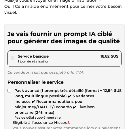
Puis-je vous envoyer une image d’inspiration ?
Oui ! Cela m’aide énormément pour cerner votre besoin
visuel.
Je vais fournir un prompt IA ciblé
pour générer des images de qualité
pour 17,34 $US
Service basique
18,82 $US
1 jour de réalisation
Ce vendeur n’est pas assujetti à la TVA.
Personnaliser le service
Pack avancé (1 prompt très détaillé (format
+ 12,54 $US
long, multilingue possible) ✔️ 3 variantes
incluses ✔️ Recommandations pour
Midjourney/DALL·E/Leonardo ✔️ Livraison
prioritaire (24h max)
Pas de délai supplémentaire
Éligible à l’assurance Hiscox
Vous pouvez assurer votre commande lors du paiement