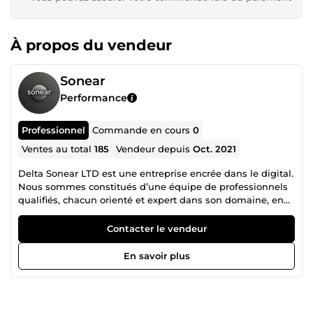
À propos du vendeur
Sonear
Performance
Professionnel
Commande en cours
0
Ventes au total
185
Vendeur depuis
Oct. 2021
Delta Sonear LTD est une entreprise encrée dans le digital.
Nous sommes constitués d’une équipe de professionnels
qualifiés, chacun orienté et expert dans son domaine, en
collaboration mutuelle pour un accompagnement
irréprochable dans la réalisation de vos projets. N’hésitez
Contacter le vendeur
donc pas à consulter la liste des différents services que
nous proposons et nous contacter pour tout autre besoin
En savoir plus
spécifique en rapport avec nos services.