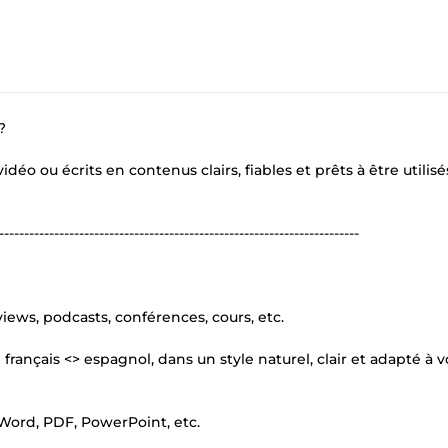
?
idéo ou écrits en contenus clairs, fiables et prêts à être utilisé
------------------------------------------------------------------------
views, podcasts, conférences, cours, etc.
rançais <> espagnol, dans un style naturel, clair et adapté à v
 Word, PDF, PowerPoint, etc.