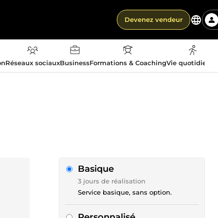
Devenez vendeur
on
Réseaux sociaux
Business
Formations & Coaching
Vie quotidienn
Basique
3 jours de réalisation
Service basique, sans option.
Personnalisé