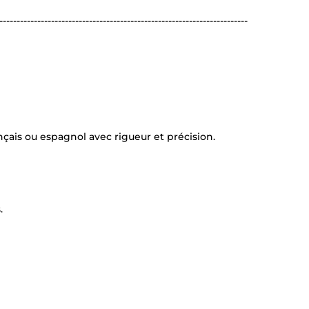
------------------------------------------------------------------------
ançais ou espagnol avec rigueur et précision.
.