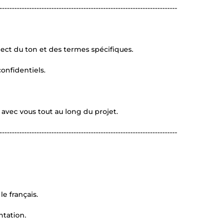
------------------------------------------------------------------------
spect du ton et des termes spécifiques.
confidentiels.
avec vous tout au long du projet.
------------------------------------------------------------------------
e français.
tation.