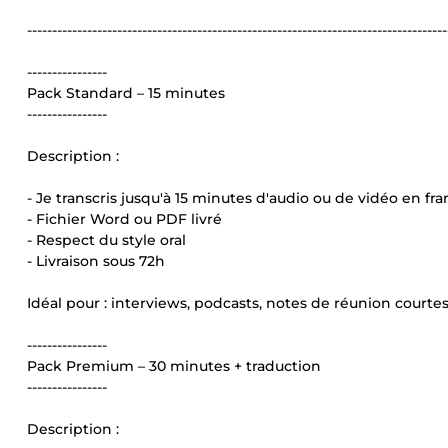
------------------------------------------------------------------------------------
----------------
Pack Standard – 15 minutes
----------------
Description :
- Je transcris jusqu'à 15 minutes d'audio ou de vidéo en fr
- Fichier Word ou PDF livré
- Respect du style oral
- Livraison sous 72h
Idéal pour : interviews, podcasts, notes de réunion courtes
----------------
Pack Premium – 30 minutes + traduction
----------------
Description :