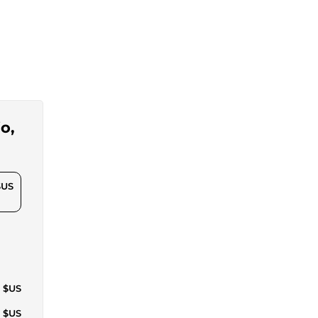
io,
$US
5 $US
1 $US