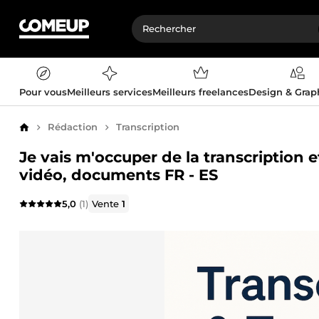
Pour vous
Meilleurs services
Meilleurs freelances
Design & Gra
Rédaction
Transcription
Accueil
Je vais m'occuper de la transcription et
vidéo, documents FR - ES
5,0
(1)
Vente
1