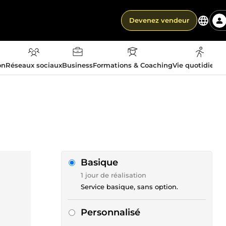
Devenez vendeur
on
Réseaux sociaux
Business
Formations & Coaching
Vie quotidienn
Basique
1 jour de réalisation
Service basique, sans option.
Personnalisé