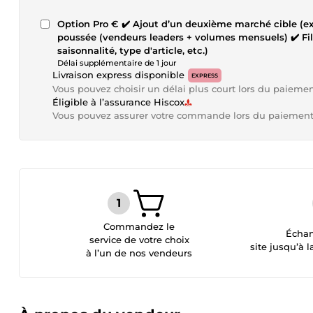
Option Pro € ✔️ Ajout d’un deuxième marché cible (ex. : eBay FR + eBay US) ✔️ Analyse concurrentielle plus
poussée (vendeurs leaders + volumes mensuels) ✔️ Filtrage personnalisé selon vos critères (durabilité,
saisonnalité, type d'article, etc.)
Délai supplémentaire de 1 jour
Livraison express disponible
EXPRESS
Vous pouvez choisir un délai plus court lors du paieme
Éligible à l’assurance Hiscox
Vous pouvez assurer votre commande lors du paiemen
Commandez le
Échan
service de votre choix
site jusqu’à l
à l’un de nos vendeurs