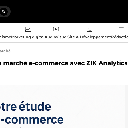
phisme
Marketing digital
Audiovisuel
Site & Développement
Rédacti
arché
 de marché e-commerce avec ZIK Analytics