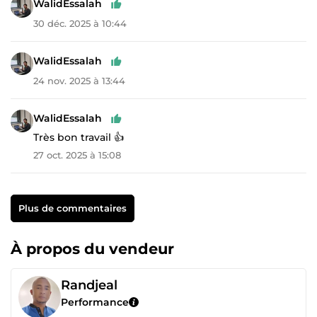
WalidEssalah
30 déc. 2025 à 10:44
WalidEssalah
24 nov. 2025 à 13:44
WalidEssalah
Très bon travail 👍
27 oct. 2025 à 15:08
Plus de commentaires
À propos du vendeur
Randjeal
Performance