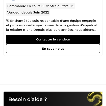
Commande en cours
0
Ventes au total
13
Vendeur depuis
Juin 2022
👋 Enchanté ! Je suis responsable d'une équipe engagée
et professionnelle, spécialisée dans la gestion d'appels et
la relation client. Depuis plusieurs années, nous aidons
des entrepreneurs, agences et PME à gagner du temps,
qualifier leurs prospects, et soigner leur image. Chaque
Contacter le vendeur
appel est traité avec le sourire et le sérieux que vos clients
attendent. 🤝 Je serais heureux d'échanger avec vous pour
En savoir plus
construire une collaboration efficace et humaine.
Besoin d’aide ?