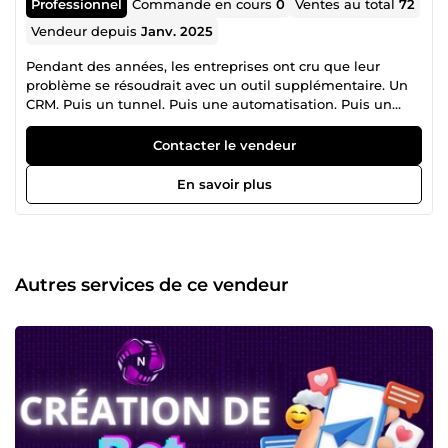
Professionnel
Commande en cours
0
Ventes au total
72
Vendeur depuis
Janv. 2025
Pendant des années, les entreprises ont cru que leur
problème se résoudrait avec un outil supplémentaire. Un
CRM. Puis un tunnel. Puis une automatisation. Puis un
chatbot. Puis un dashboard. Puis une IA. Chaque outil
promettait l'efficacité. Chaque outil ajoutait de la
Contacter le vendeur
complexité. Les données se dispersaient. Le suivi client
devenait incohérent. Les équipes perdaient du temps à
En savoir plus
gérer des outils plutôt qu'à développer l'entreprise. Le vrai
problème n'était pas le manque d'outils. C'était l'absence
de structure. C'est ce constat précis qui a donné naissance
à NovatrixAI. NovatrixAI est une agence spécialisée dans la
conception de systèmes business automatisés pilotés par
Autres services de ce vendeur
l'intelligence artificielle. Notre mission : connecter vos
opérations, centraliser vos données, automatiser vos
processus et construire l'infrastructure intelligente qui
soutient durablement votre croissance. Nous ne
construisons pas des automatisations isolées. Nous
construisons des systèmes capables de faire évoluer votre
entreprise sans recruter. 🏗️ CE QUE NOUS CONSTRUISONS
Pilier 1 — Acquisition &amp; Conversion Tunnels de vente,
landing pages, agents IA commerciaux, génération