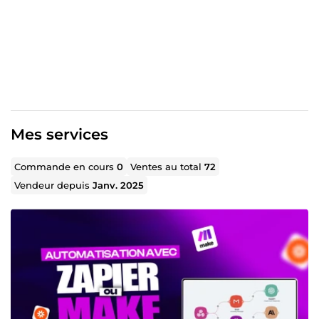
l'absence de structure.
C'est ce constat précis qui a donné naissance à
NovatrixAI.
NovatrixAI
est une agence spécialisée dans la conception
de
systèmes business automatisés pilotés par
l'intelligence artificielle
.
Notre mission : connecter vos opérations, centraliser vos
Mes services
données, automatiser vos processus et construire
l'infrastructure intelligente qui soutient durablement
Commande en cours
0
Ventes au total
72
votre croissance.
Vendeur depuis
Janv. 2025
Nous ne construisons pas des automatisations isolées.
Nous construisons des
systèmes capables de faire
évoluer votre entreprise sans recruter
.
🏗️ CE QUE NOUS CONSTRUISONS
Pilier 1 — Acquisition & Conversion
Tunnels de vente,
landing pages, agents IA commerciaux, génération
automatique de leads qualifiés.