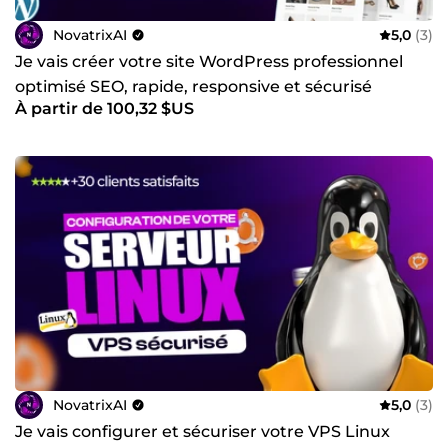
✅ POURQUOI NOVATRIXAI
Top Vendeur ComeUp — +48 avis 5 étoiles / 0 avis
NovatrixAI
5,0
(3)
négatif
Je vais créer votre site WordPress professionnel
Taux de complétion 100 % — Délais respectés à 97 %
optimisé SEO, rapide, responsive et sécurisé
Disponible sur ComeUp Direct pour un cadrage
À partir de 100,32 $US
stratégique
Réponse sous 5h — Bilingue FR / EN
Avant de commander,
contactez-nous
. Nous analyserons
votre situation et vous proposerons l'architecture la plus
adaptée à votre activité.
NovatrixAI
5,0
(3)
Je vais configurer et sécuriser votre VPS Linux