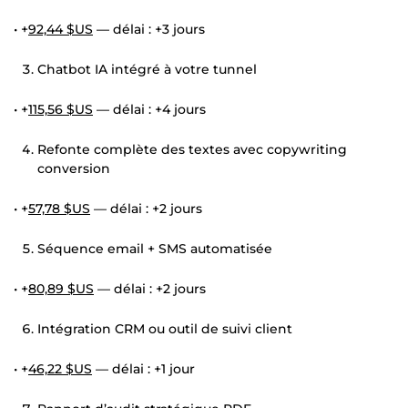
• +
92,44 $US
— délai : +3 jours
Chatbot IA intégré à votre tunnel
• +
115,56 $US
— délai : +4 jours
Refonte complète des textes avec copywriting
conversion
• +
57,78 $US
— délai : +2 jours
Séquence email + SMS automatisée
• +
80,89 $US
— délai : +2 jours
Intégration CRM ou outil de suivi client
• +
46,22 $US
— délai : +1 jour