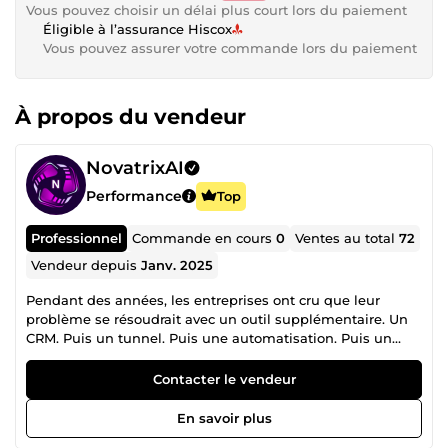
Vous pouvez choisir un délai plus court lors du paiement
Éligible à l’assurance Hiscox
Vous pouvez assurer votre commande lors du paiement
À propos du vendeur
NovatrixAI
Performance
Top
Professionnel
Commande en cours
0
Ventes au total
72
Vendeur depuis
Janv. 2025
Pendant des années, les entreprises ont cru que leur
problème se résoudrait avec un outil supplémentaire. Un
CRM. Puis un tunnel. Puis une automatisation. Puis un
chatbot. Puis un dashboard. Puis une IA. Chaque outil
promettait l'efficacité. Chaque outil ajoutait de la
Contacter le vendeur
complexité. Les données se dispersaient. Le suivi client
devenait incohérent. Les équipes perdaient du temps à
En savoir plus
gérer des outils plutôt qu'à développer l'entreprise. Le vrai