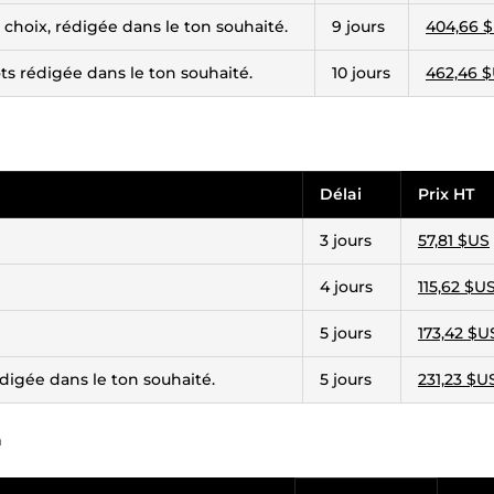
 choix, rédigée dans le ton souhaité.
9 jours
404,66 
ts rédigée dans le ton souhaité.
10 jours
462,46 
Délai
Prix HT
3 jours
57,81 $US
4 jours
115,62 $U
5 jours
173,42 $U
édigée dans le ton souhaité.
5 jours
231,23 $U
n