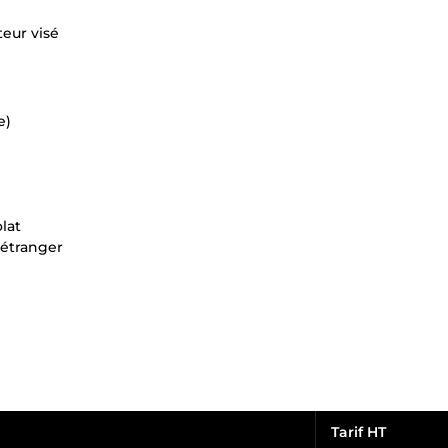
teur visé
e)
lat
l’étranger
Tarif HT