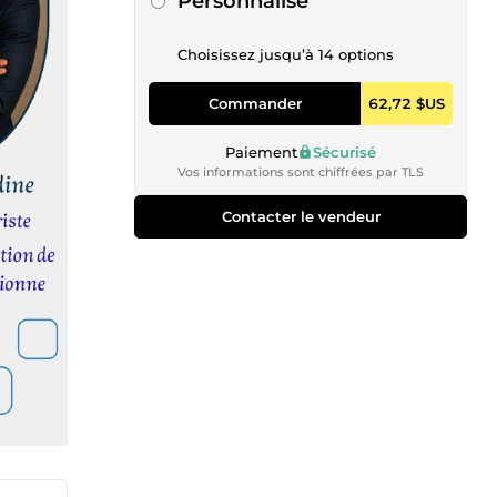
Personnalisé
Choisissez jusqu’à 14 options
Commander
62,72 $US
Paiement
Sécurisé
Vos informations sont chiffrées par TLS
Contacter le vendeur