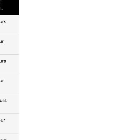
i
l.
urs
ur
urs
ur
ours
our
ours