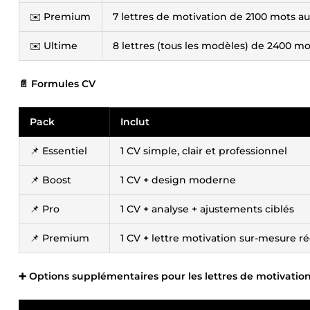
✉️ Premium
7 lettres de motivation de 2100 mots au
✉️ Ultime
8 lettres (tous les modèles) de 2400 mo
📄 Formules CV
Pack
Inclut
📌 Essentiel
1 CV simple, clair et professionnel
📌 Boost
1 CV + design moderne
📌 Pro
1 CV + analyse + ajustements ciblés
📌 Premium
1 CV + lettre motivation sur-mesure r
➕ Options supplémentaires pour les lettres de motivatio