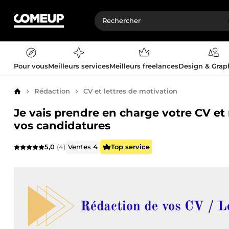
Pour vous
Meilleurs services
Meilleurs freelances
Design & Gra
Rédaction
CV et lettres de motivation
Accueil
Je vais prendre en charge votre CV et 
vos candidatures
5,0
(4)
Ventes
4
Top service