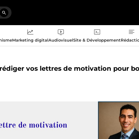
phisme
Marketing digital
Audiovisuel
Site & Développement
Rédacti
rédiger vos lettres de motivation pour b