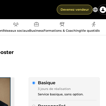
Devenez vendeur
on
Réseaux sociaux
Business
Formations & Coaching
Vie quotidienn
ooster
Basique
3 jours de réalisation
Service basique, sans option.