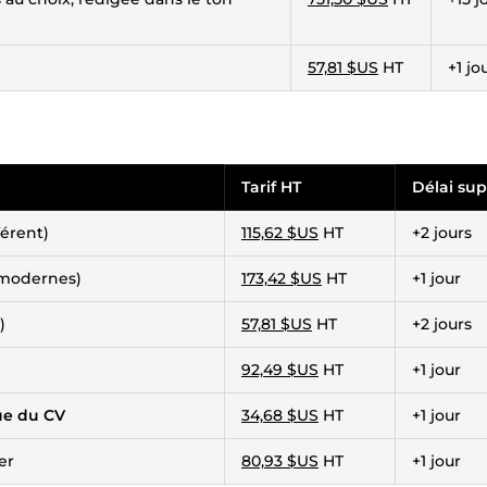
57,81 $US
HT
+1 jo
Tarif HT
Délai sup
férent)
115,62 $US
HT
+2 jours
 modernes)
173,42 $US
HT
+1 jour
)
57,81 $US
HT
+2 jours
92,49 $US
HT
+1 jour
ue du CV
34,68 $US
HT
+1 jour
er
80,93 $US
HT
+1 jour