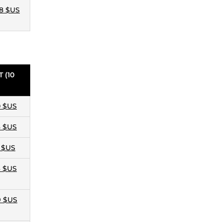
98 $US
T (10
0 $US
3 $US
0 $US
6 $US
9 $US