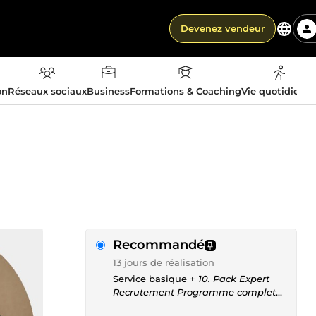
Devenez vendeur
on
Réseaux sociaux
Business
Formations & Coaching
Vie quotidienn
Recommandé
13 jours de réalisation
Service basique +
10. Pack Expert
Recrutement Programme complet
personnalisé sur 4 jours 24h + 2h