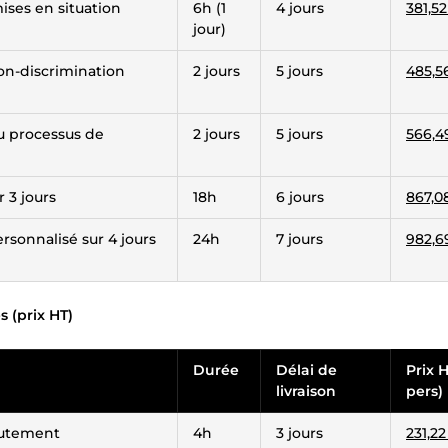
mises en situation
6h (1
4 jours
381,5
jour)
on-discrimination
2 jours
5 jours
485,5
u processus de
2 jours
5 jours
566,4
 3 jours
18h
6 jours
867,0
sonnalisé sur 4 jours
24h
7 jours
982,6
s (prix HT)
Durée
Délai de
Prix H
livraison
pers)
rutement
4h
3 jours
231,2