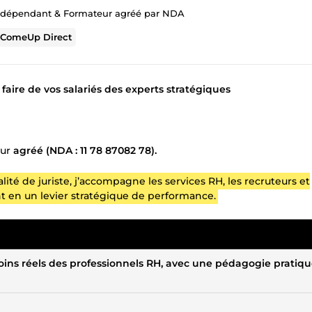
indépendant & Formateur agréé par NDA
r
ComeUp Direct
faire de vos salariés des experts stratégiques
eur
agréé (NDA : 11 78 87082 78).
ité de juriste, j’accompagne les services RH, les recruteurs et
 en un levier stratégique de performance.
soins réels des professionnels RH, avec une pédagogie pratiqu