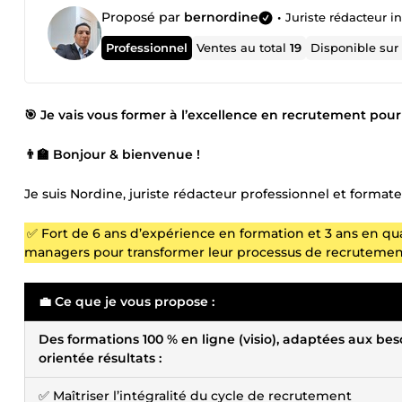
Proposé par
bernordine
•
Juriste rédacteur 
Professionnel
Ventes au total
19
Disponible su
🎯 Je vais vous former à l’excellence en recrutement pour 
👨🏫 Bonjour & bienvenue !
Je suis Nordine, juriste rédacteur professionnel et format
✅ Fort de 6 ans d’expérience en formation et 3 ans en qual
managers pour transformer leur processus de recrutement
💼 Ce que je vous propose :
Des formations 100 % en ligne (visio), adaptées aux be
orientée résultats :
✅ Maîtriser l’intégralité du cycle de recrutement