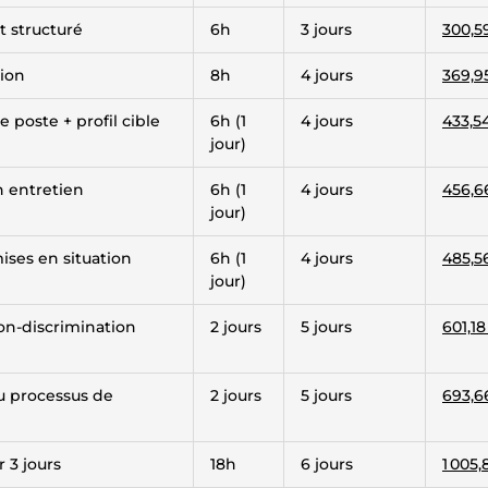
 structuré
6h
3 jours
300,5
ion
8h
4 jours
369,9
 poste + profil cible
6h (1
4 jours
433,5
jour)
n entretien
6h (1
4 jours
456,6
jour)
mises en situation
6h (1
4 jours
485,5
jour)
on-discrimination
2 jours
5 jours
601,1
u processus de
2 jours
5 jours
693,6
 3 jours
18h
6 jours
1 005,