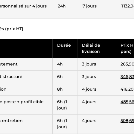
sonnalisé sur 4 jours
24h
7 jours
1 132,
s (prix HT)
Durée
Délai de
Prix H
livraison
pers)
utement
4h
3 jours
265,9
 structuré
6h
3 jours
346,8
ion
8h
4 jours
416,2
 poste + profil cible
6h (1
4 jours
485,5
jour)
n entretien
6h (1
4 jours
508,6
jour)