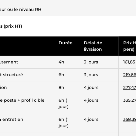
eur ou le niveau RH
s (prix HT)
Durée
Délai de
Prix H
livraison
pers)
rutement
4h
3 jours
161,8
 structuré
6h
3 jours
219,6
ion
8h
4 jours
277,4
 poste + profil cible
6h (1
4 jours
335,2
jour)
n entretien
6h (1
4 jours
358,3
jour)