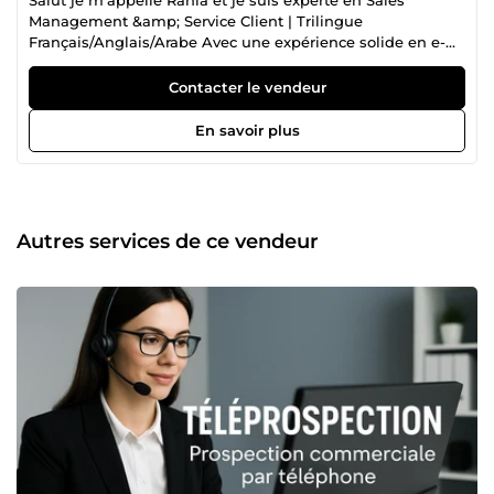
Management &amp; Service Client | Trilingue
Français/Anglais/Arabe Avec une expérience solide en e-
sales management et support client, je suis spécialisée
dans l'optimisation des ventes en ligne et la gestion de la
Contacter le vendeur
relation client. Trilingue en français, arabe et anglais, je
m'adapte rapidement à différentes situations et offre un
En savoir plus
service personnalisé et de qualité. Mon approche est axée
sur l’écoute, la réactivité et le professionnalisme,
garantissant ainsi une expérience client optimale
Autres services de ce vendeur