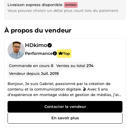
Livraison express disponible
EXPRESS
Vous pouvez choisir un délai plus court lors du paiement
À propos du vendeur
HDkimo
Performance
Top
Commande en cours
0
Ventes au total
274
Vendeur depuis
Juil. 2019
Bonjour, Je suis Gabriel, passionné par la création de
contenu et la communication digitale. 🎬 Avec 5 ans
d’expérience en montage vidéo et gestion de médias, j’ai
accompagné de nombreux projets : clips, vidéos
promotionnelles, contenus réseaux sociaux… Mon objectif
Contacter le vendeur
est toujours de raconter une histoire qui capte l’attention
et reflète l’identité de chaque client. 🔍 J’ai également 3
En savoir plus
ans d’expertise en SEO , ce qui me permet d’optimiser vos
contenus pour gagner en visibilité, attirer plus de trafic et