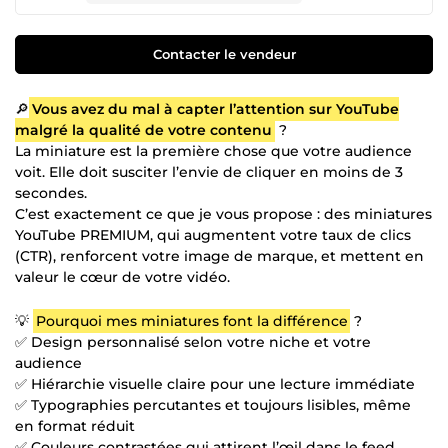
Contacter le vendeur
🔎
Vous avez du mal à capter l’attention sur YouTube
malgré la qualité de votre contenu
?
La miniature est la première chose que votre audience
voit. Elle doit susciter l’envie de cliquer en moins de 3
secondes.
C’est exactement ce que je vous propose : des miniatures
YouTube PREMIUM, qui augmentent votre taux de clics
(CTR), renforcent votre image de marque, et mettent en
valeur le cœur de votre vidéo.
💡
Pourquoi mes miniatures font la différence
?
✅ Design personnalisé selon votre niche et votre
audience
✅ Hiérarchie visuelle claire pour une lecture immédiate
✅ Typographies percutantes et toujours lisibles, même
en format réduit
✅ Couleurs contrastées qui attirent l’œil dans le feed