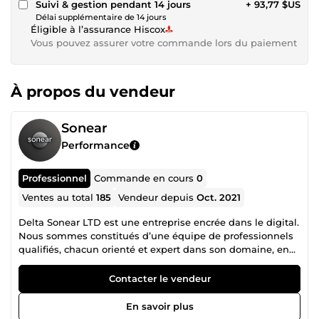
Suivi & gestion pendant 14 jours
+ 93,77 $US
Délai supplémentaire de 14 jours
Éligible à l’assurance Hiscox
Vous pouvez assurer votre commande lors du paiement
À propos du vendeur
Sonear
Performance
Professionnel
Commande en cours
0
Ventes au total
185
Vendeur depuis
Oct. 2021
Delta Sonear LTD est une entreprise encrée dans le digital.
Nous sommes constitués d’une équipe de professionnels
qualifiés, chacun orienté et expert dans son domaine, en
collaboration mutuelle pour un accompagnement
irréprochable dans la réalisation de vos projets. N’hésitez
Contacter le vendeur
donc pas à consulter la liste des différents services que
nous proposons et nous contacter pour tout autre besoin
En savoir plus
spécifique en rapport avec nos services.