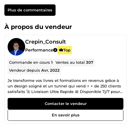
Plus de commentaires
À propos du vendeur
Crepin_Consult
Performance
Top
Commande en cours
1
Ventes au total
307
Vendeur depuis
Avr. 2022
Je transforme vos livres et formations en revenus grâce à
un design soigné et un tunnel qui vend ⭐ + de 250 clients
satisfaits 🚀 Livraison Ultra Rapide 📅 Disponible 7j/7 pour
vous aider. Je suis Crépin, graphiste spécialisé en
autoédition et funnel builder depuis plus de 5 ans. J’aide
Contacter le vendeur
les auteurs, formateurs et entrepreneurs à vendre
facilement leurs livres et formations grâce à un design
En savoir plus
professionnel et un système de vente efficace et
automatique. Avec mon équipe, nous vous faisons gagner
du temps et générer plus de ventes, sans complication