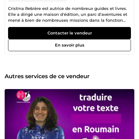
Cristina Rebière est autrice de nombreux guides et livres.
Elle a dirigé une maison d'édition, un parc d'aventures et
mené à bien de nombreuses missions dans la fonction
publique européenne. Elle est aussi spécialisée dans la
formation continue. Ses origines: Après la Révolution
Contacter le vendeur
roumaine, Cristina interrompt de brillantes études pour
entrer à l'université en France où elle suit tout le cursus en
En savoir plus
faculté de droit et obtient une Maîtrise en Administration
Économique et Sociale. D'abord chargée de
communication dans un Institut Français en Allemagne,
elle devient statisticienne à Bruxelles pour un bureau
d'assistance de la Commission Européenne. De retour à
Autres services de ce vendeur
Bucarest elle est successivement contrôleuse de gestion,
directrice de maison d'édition, experte européenne puis
professeure de français. En Roumanie elle fonde avec son
mari une entreprise de team building puis le premier parc
d'aventures jamais créé dans ce pays - construit de leurs
mains - qui attirera des milliers de personnes, écoles et
entreprises dans la pratique du sport et d'activités de
cohésion en pleine nature. Avec son équipe, elle conçoit et
construit des parcours d'escalade dans les arbres pour
d'autres clients. Au rectorat de l'Académie de la
Martinique, Cristina prend en charge la coordination de la