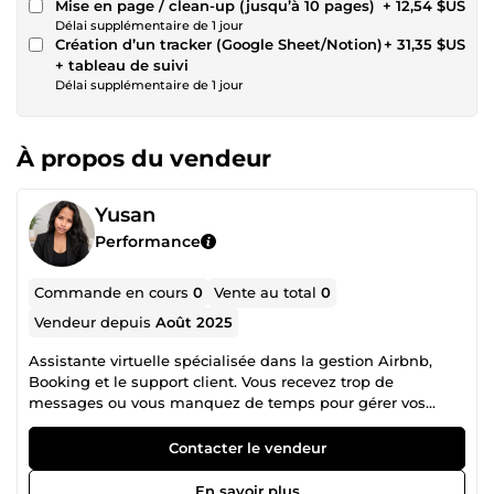
Mise en page / clean-up (jusqu’à 10 pages)
+ 12,54 $US
Délai supplémentaire de 1 jour
Création d’un tracker (Google Sheet/Notion)
+ 31,35 $US
+ tableau de suivi
Délai supplémentaire de 1 jour
À propos du vendeur
Yusan
Performance
Commande en cours
0
Vente au total
0
Vendeur depuis
Août 2025
Assistante virtuelle spécialisée dans la gestion Airbnb,
Booking et le support client. Vous recevez trop de
messages ou vous manquez de temps pour gérer vos
voyageurs ? Je vous aide à offrir une expérience fluide et
professionnelle. 🔹 Ce que je peux faire pour vous : –
Contacter le vendeur
Répondre aux messages (Airbnb, Booking, WhatsApp) –
Gérer les réservations et demandes clients – Organiser les
En savoir plus