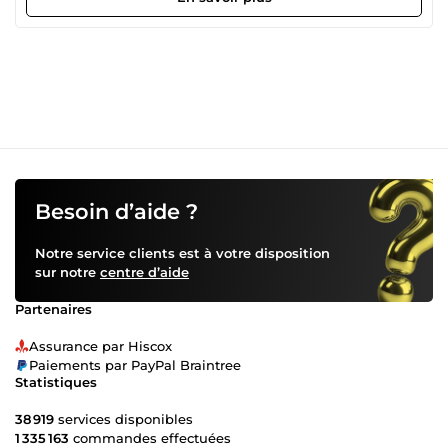
plannings de ménage – Suivi des avis et satisfaction client
– Tâches administratives simples ✔️ Réactive et organisée
✔️ Communication professionnelle ✔️ Expérience réelle en
gestion de voyageurs Disponible immédiatement.
Besoin d’aide ?
Notre service clients est à votre disposition
sur notre
centre d’aide
Partenaires
Assurance par Hiscox
Paiements par PayPal Braintree
Statistiques
38 919
services disponibles
1 335 163
commandes effectuées