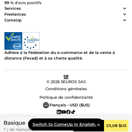
99 %
d’avis positifs
Services
Freelances
ComeUp
Adhère à la Fédération du e-commerce et de la vente à
distance (Fevad) et à sa charte qualité.
© 2026 5EUROS SAS
Conditions générales
Politique de confidentialité
Français • USD ($US)
Basique
Switch to ComeUp in English.
Commander
25,08 $US
7 j de réalisation