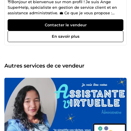
👋Bonjour et bienvenue sur mon profil ! Je suis Ange
SuperHelp, spécialiste en gestion de service client et en
assistance administrative. 💼 Ce que je vous propose :
Répondre à vos clients par email, chat ou réseaux sociaux
Gérer les demandes, réclamations et retours Suivre les
Contacter le vendeur
commandes et donner des mises à jour claires Améliorer
la satisfaction et la fidélité de vos clients 🎯 Ma mission :
En savoir plus
Vous faire gagner du temps, réduire le stress et offrir une
expérience client professionnelle qui reflète la qualité de
votre marque. 🌟 Pourquoi travailler avec moi ? ✔
Communication claire et professionnelle ✔ Organisation et
réactivité ✔ Expérience en relation client et service
Autres services de ce vendeur
administratif ✔ Engagement à satisfaire vos clients 📩
Contactez-moi dès aujourd’hui pour commencer !