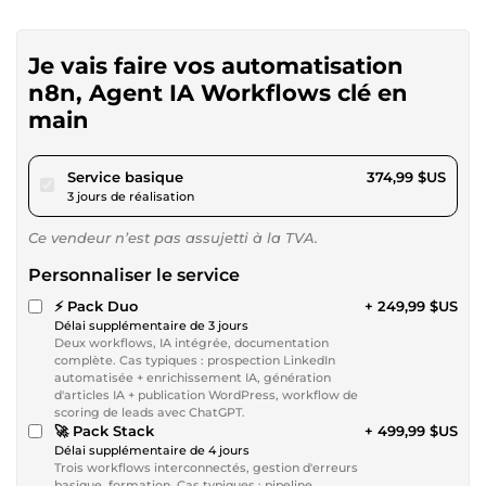
Je vais faire vos automatisation
n8n, Agent IA Workflows clé en
main
pour 345,62 $US
Service basique
374,99 $US
3 jours de réalisation
Ce vendeur n’est pas assujetti à la TVA.
Personnaliser le service
⚡ Pack Duo
+ 249,99 $US
Délai supplémentaire de 3 jours
Deux workflows, IA intégrée, documentation
complète. Cas typiques : prospection LinkedIn
automatisée + enrichissement IA, génération
d'articles IA + publication WordPress, workflow de
scoring de leads avec ChatGPT.
🚀 Pack Stack
+ 499,99 $US
Délai supplémentaire de 4 jours
Trois workflows interconnectés, gestion d'erreurs
basique, formation. Cas typiques : pipeline