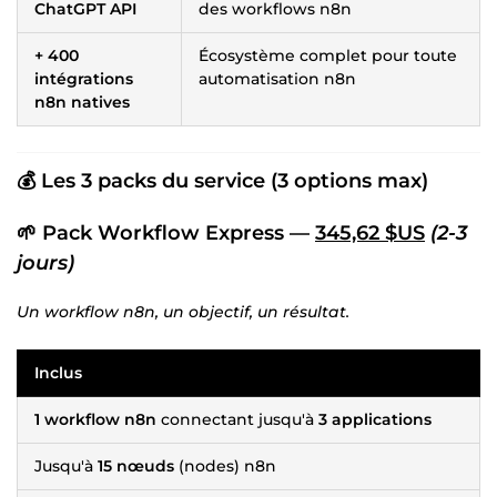
ChatGPT API
des workflows n8n
+ 400
Écosystème complet pour toute
intégrations
automatisation n8n
n8n natives
💰 Les 3 packs du service (3 options max)
🌱 Pack Workflow Express —
345,62 $US
(2-3
jours)
Un workflow n8n, un objectif, un résultat.
Inclus
1 workflow n8n
connectant jusqu'à
3 applications
Jusqu'à
15 nœuds
(nodes) n8n