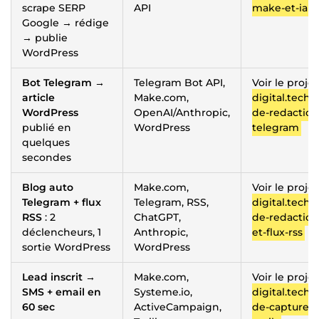
scrape SERP
API
make-et-ia
Google → rédige
→ publie
WordPress
Bot Telegram →
Telegram Bot API,
Voir le proje
article
Make.com,
digital.tech/
WordPress
OpenAI/Anthropic,
de-redaction-
publié en
WordPress
telegram
quelques
secondes
Blog auto
Make.com,
Voir le proje
Telegram + flux
Telegram, RSS,
digital.tech/
RSS
: 2
ChatGPT,
de-redaction-
déclencheurs, 1
Anthropic,
et-flux-rss
sortie WordPress
WordPress
Lead inscrit →
Make.com,
Voir le proje
SMS + email en
Systeme.io,
digital.tech/
60 sec
ActiveCampaign,
de-capture-