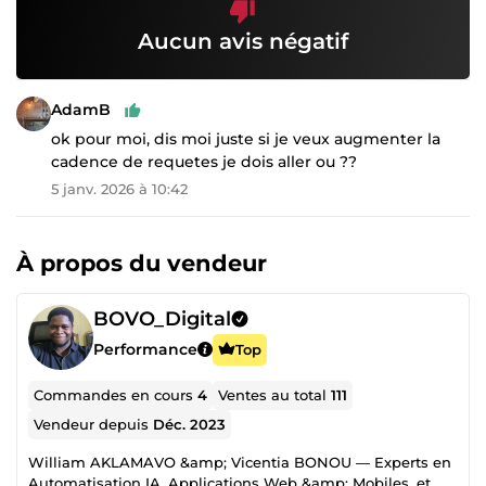
Aucun avis négatif
AdamB
ok pour moi, dis moi juste si je veux augmenter la
cadence de requetes je dois aller ou ??
5 janv. 2026 à 10:42
À propos du vendeur
BOVO_Digital
Performance
Top
Commandes en cours
4
Ventes au total
111
Vendeur depuis
Déc. 2023
William AKLAMAVO &amp; Vicentia BONOU — Experts en
Automatisation IA, Applications Web &amp; Mobiles, et