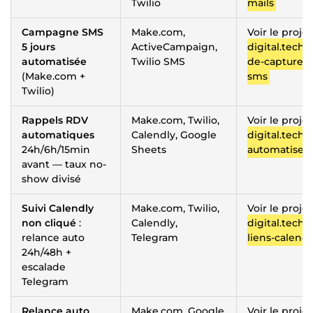
Twilio
mails
Campagne SMS
Make.com,
Voir le proje
5 jours
ActiveCampaign,
digital.tech/
automatisée
Twilio SMS
de-capture-
(Make.com +
sms
Twilio)
Rappels RDV
Make.com, Twilio,
Voir le proje
automatiques
Calendly, Google
digital.tech/
24h/6h/15min
Sheets
automatises-
avant — taux no-
show divisé
Suivi Calendly
Make.com, Twilio,
Voir le proje
non cliqué
:
Calendly,
digital.tech/p
relance auto
Telegram
liens-calend
24h/48h +
escalade
Telegram
Relance auto
Make.com, Google
Voir le proje