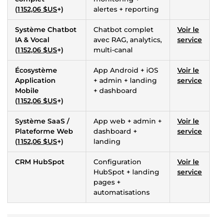
(
1 152,06 $US
+)
alertes + reporting
Système Chatbot
Chatbot complet
Voir le
IA & Vocal
avec RAG, analytics,
service
(
1 152,06 $US
+)
multi-canal
Écosystème
App Android + iOS
Voir le
Application
+ admin + landing
service
Mobile
+ dashboard
(
1 152,06 $US
+)
Système SaaS /
App web + admin +
Voir le
Plateforme Web
dashboard +
service
(
1 152,06 $US
+)
landing
CRM HubSpot
Configuration
Voir le
HubSpot + landing
service
pages +
automatisations