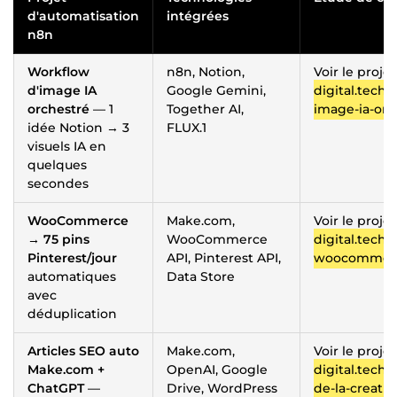
d'automatisation
intégrées
n8n
Workflow
n8n, Notion,
Voir le proje
d'image IA
Google Gemini,
digital.tech/
orchestré
— 1
Together AI,
image-ia-orc
idée Notion → 3
FLUX.1
visuels IA en
quelques
secondes
WooCommerce
Make.com,
Voir le proje
→ 75 pins
WooCommerce
digital.tech/
Pinterest/jour
API, Pinterest API,
woocommerce
automatiques
Data Store
avec
déduplication
Articles SEO auto
Make.com,
Voir le proje
Make.com +
OpenAI, Google
digital.tech/
ChatGPT
—
Drive, WordPress
de-la-creatio