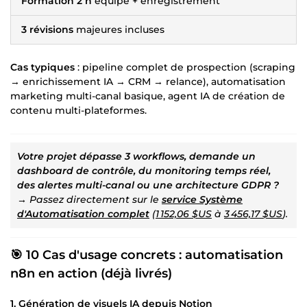
Formation 2 h
équipe + enregistrement
3 révisions
majeures incluses
Cas typiques
: pipeline complet de prospection (scraping
→ enrichissement IA → CRM → relance), automatisation
marketing multi-canal basique, agent IA de création de
contenu multi-plateformes.
Votre projet dépasse 3 workflows, demande un
dashboard de contrôle, du monitoring temps réel,
des alertes multi-canal ou une architecture GDPR ?
→ Passez directement sur le
service Système
d'Automatisation complet
(
1 152,06 $US
à
3 456,17 $US
).
🎯 10 Cas d'usage concrets : automatisation
n8n en action (déjà livrés)
1. Génération de visuels IA depuis Notion