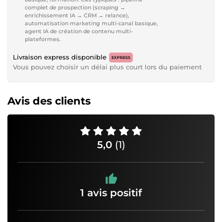
complet de prospection (scraping →
enrichissement IA → CRM → relance),
automatisation marketing multi-canal basique,
agent IA de création de contenu multi-
plateformes.
Livraison express disponible
EXPRESS
Vous pouvez choisir un délai plus court lors du paiement
Avis des clients
5,0
(1)
1 avis positif