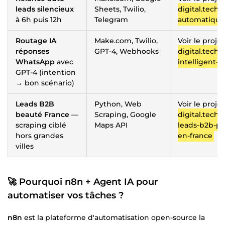
leads silencieux
Sheets, Twilio,
digital.tech/
à 6h puis 12h
Telegram
automatique-
Routage IA
Make.com, Twilio,
Voir le proje
réponses
GPT-4, Webhooks
digital.tech/
WhatsApp
avec
intelligent-
GPT-4 (intention
→ bon scénario)
Leads B2B
Python, Web
Voir le proje
beauté France
—
Scraping, Google
digital.tech/
scraping ciblé
Maps API
leads-b2b-po
hors grandes
en-france
villes
🚀 Pourquoi n8n + Agent IA pour
automatiser vos tâches ?
n8n
est la plateforme d'automatisation open-source la