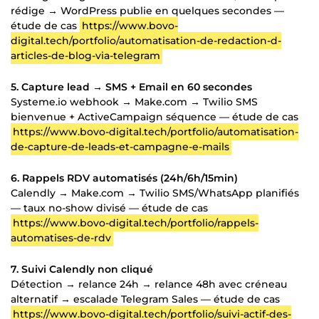
rédige → WordPress publie en quelques secondes —
étude de cas
https://www.bovo-
digital.tech/portfolio/automatisation-de-redaction-d-
articles-de-blog-via-telegram
5. Capture lead → SMS + Email en 60 secondes
Systeme.io webhook → Make.com → Twilio SMS
bienvenue + ActiveCampaign séquence — étude de cas
https://www.bovo-digital.tech/portfolio/automatisation-
de-capture-de-leads-et-campagne-e-mails
6. Rappels RDV automatisés (24h/6h/15min)
Calendly → Make.com → Twilio SMS/WhatsApp planifiés
— taux no-show divisé — étude de cas
https://www.bovo-digital.tech/portfolio/rappels-
automatises-de-rdv
7. Suivi Calendly non cliqué
Détection → relance 24h → relance 48h avec créneau
alternatif → escalade Telegram Sales — étude de cas
https://www.bovo-digital.tech/portfolio/suivi-actif-des-