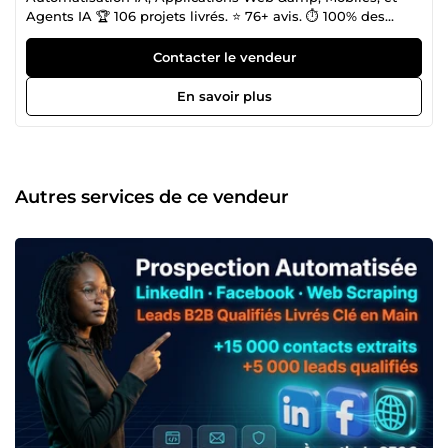
Agents IA 🏆 106 projets livrés. ⭐ 76+ avis. ⏱️ 100% des
délais respectés. 🌍 Des clients en France, Belgique,
Canada et aux États-Unis. Voilà ce que nous construisons
Contacter le vendeur
depuis 5 ans — pas des promesses, des systèmes qui
tournent. Nous ne livrons pas des workflows. Nous livrons
En savoir plus
des infrastructures. La différence ? Un workflow s'arrête
quand quelque chose change. Une infrastructure surveille,
alerte, se corrige, et continue de tourner pendant que vous
dormez. Certifiés Make Expert Level 5 et Make Advanced
Level 4. Experts n8n en production réelle. Développeurs
Autres services de ce vendeur
Flutter, Next.js, React Native, Django. Nos compétences
couvrent l'ensemble du spectre — de l'automatisation
simple à l'application mobile complexe, en passant par les
agents IA conversationnels et les voicebots. Nos 4
domaines d'intervention — à partir de 1 000€ 1.
Automatisation &amp; Agents IA Nous automatisons vos
processus métier de bout en bout — pas avec des
templates copiés-collés, mais avec des architectures
conçues pour tenir sous charge, gérer les erreurs
silencieusement, et vous alerter avant que vos clients ne le
fassent. Gestion des erreurs systématique, idempotence
garantie, monitoring intégré. Chaque workflow livré inclut
une couche de surveillance et une documentation