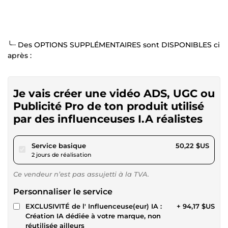
╰┈ Des OPTIONS SUPPLÉMENTAIRES sont DISPONIBLES ci
après :
Je vais créer une vidéo ADS, UGC ou
Publicité Pro de ton produit utilisé
par des influenceuses I.A réalistes
pour 46,29 $US
Service basique
50,22 $US
2 jours de réalisation
Ce vendeur n’est pas assujetti à la TVA.
Personnaliser le service
EXCLUSIVITÉ de l' Influenceuse(eur) IA :
+ 94,17 $US
Création IA dédiée à votre marque, non
réutilisée ailleurs