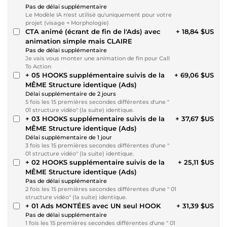
Pas de délai supplémentaire
Le Modèle IA n'est utilisé qu'uniquement pour votre
projet (visage + Morphologie)
CTA animé (écrant de fin de l'Ads) avec
+ 18,84 $US
animation simple mais CLAIRE
Pas de délai supplémentaire
Je vais vous monter une animation de fin pour Call
To Action
+ 05 HOOKS supplémentaire suivis de la
+ 69,06 $US
MÊME Structure identique (Ads)
Délai supplémentaire de 2 jours
5 fois les 15 premières secondes différentes d'une "
01 structure vidéo" (la suite) identique.
+ 03 HOOKS supplémentaire suivis de la
+ 37,67 $US
MÊME Structure identique (Ads)
Délai supplémentaire de 1 jour
3 fois les 15 premières secondes différentes d'une "
01 structure vidéo" (la suite) identique.
+ 02 HOOKS supplémentaire suivis de la
+ 25,11 $US
MÊME Structure identique (Ads)
Pas de délai supplémentaire
2 fois les 15 premières secondes différentes d'une " 01
structure vidéo" (la suite) identique.
+ 01 Ads MONTÉES avec UN seul HOOK
+ 31,39 $US
Pas de délai supplémentaire
1 fois les 15 premières secondes différentes d'une " 01