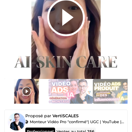
Proposé par
VertiSCALES
🎬 Monteur Vidéo Pro "confirmé"| UGC | YouTube | Shorts | Meta ADS | VSL | TikTok | Instagram
Professionnel
Ventes au total
256