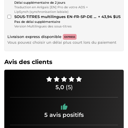
Délai supplémentaire de 2 jours
Traduction en Anlgais [EN] Pro de votre ADS +
LipSynch (synchronisation labiale)
SOUS-TITRES multilingues EN-FR-SP-DE ...
+ 43,94 $US
Pas de délai supplémentaire
Version Multilingues des sous-titres
Livraison express disponible
EXPRESS
Vous pouvez choisir un délai plus court lors du paiement
Avis des clients
5,0
(5)
5 avis positifs