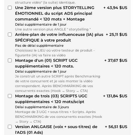
structure vidéo" (la suite) identique.
Une 2ème version plus STORYTELLING
+ 43,94 $US
ÉMOTIONNEL du script ADS principal
commandé < 120 mots + Montage
Délai supplémentaire de 1 jour
Une autre version plus ANGLE " storytelling "
Arrière-plan de votre influenceuse (IA) plus
+ 25,11 $US
SPÉCIFIQUE à votre produit
Pas de délai supplémentaire
Choisissez le LIEU où votre testeur de produit -
figurante (IA) va faire sa vidéo
Montage d'un (01) SCRIPT UGC
+ 37,67 $US
supplémentaires < 120 mots.
Délai supplémentaire de 1 jour
Je construit un autre SCRIPT après Benchmarking
de votre concurrent et je vais monter la vidéo
correspondant. Après BENCHMARKING de vos
concurrents exactes (Hook → Story → CTA)
Montage de trois (03) SCRIPTS UGC
+ 131,84 $US
supplémentaires < 120 mots/scipt
Délai supplémentaire de 3 jours
Montage de 3 UGC + sous-titres + Scripts. Après
BENCHMARKING de vos concurrents exactes (Hook
→ Story → CTA)
Version ANLGAISE (voix + sous-titres) de
+ 56,51 $US
l'ADS (01 Ads)