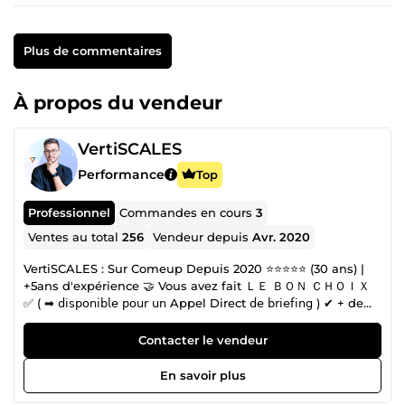
Plus de commentaires
À propos du vendeur
VertiSCALES
Performance
Top
Professionnel
Commandes en cours
3
Ventes au total
256
Vendeur depuis
Avr. 2020
VertiSCALES : Sur Comeup Depuis 2020 ⭐⭐⭐⭐⭐ (30 ans) |
+5ans d'expérience 🤝 Vous avez fait ＬＥ ＢＯＮ ＣＨＯＩＸ
✅ ( ➡ 𝖽𝗂𝗌𝗉𝗈𝗇𝗂𝖻𝗅𝖾 𝗉𝗈𝗎𝗋 𝗎𝗇 Appel Direct 𝖽𝖾 𝖻𝗋𝗂𝖾𝖿𝗂𝗇𝗀 ) ✔ + de
600 𝖢𝖫𝖨𝖤𝖭𝖳𝖲 𝗆'𝗈𝗇𝗍 𝖥𝖠𝖨𝖳 𝖢𝖮𝖭𝖥𝖨𝖠𝖭𝖢𝖤 🔥🚀 +1.720 𝖵𝗂𝖽𝖾𝗈𝗌
𝖬𝗈𝗇𝗍𝖾𝖾𝗌 ✔ 𝖥𝖴𝖫𝖫-𝖳𝖨𝖬𝖤 𝖵𝗂𝖽𝖾𝗈 𝖤𝖽𝗂𝗍𝗈𝗋 📹 𝖬𝗈𝗇𝗍𝖾𝗎𝗋𝗌 𝖵𝗂𝖽𝖾𝗈 𝖺 𝖯𝗅𝖾𝗂𝗇
Contacter le vendeur
𝖳𝖾𝗆𝗉𝗌 ✔ 𝗌𝗎𝗋 𝖢𝖮𝖬𝖤𝖴𝖯 : 𝖣𝖾𝗉𝗎𝗂𝗌 𝖠𝗏𝗋𝗂𝗅 2020 🗓🚀 ✔ ✅ ✧
𝖣𝗂𝗌𝗉𝗈𝗇𝗂𝖻𝗅𝖾 7𝗃/7 ✧ 🗓 ✧ ✔ + 𝖯𝗋𝗈𝗆𝗉𝗍 𝖤𝗇𝗀𝗂𝗇𝖾𝖾𝗋𝗌 🤖 Contactez-
En savoir plus
moi 24/7 !! On va vous répondre aussitôt ! ➡️ &quot;* Étant