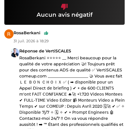
Aucun avis négatif
RosaBerkani
31 juil. 2026 à 18:29
Réponse de VertiSCALES
RosaBerkani ⭐⭐⭐⭐⭐ __ Merci beaucoup pour la
qualité de votre appréciation 🤝! Toujours prêt
pour des contenus ADS de qualité ✅ VertiSCALES
comeup.com ____________________ 🤝 Vous avez fait
ＬＥ ＢＯＮ ＣＨＯＩＸ ✅ ( ➡ 𝖽𝗂𝗌𝗉𝗈𝗇𝗂𝖻𝗅𝖾 𝗉𝗈𝗎𝗋 𝗎𝗇
Appel Direct 𝖽𝖾 𝖻𝗋𝗂𝖾𝖿𝗂𝗇𝗀 ) ✔ + de 600 𝖢𝖫𝖨𝖤𝖭𝖳𝖲
𝗆'𝗈𝗇𝗍 𝖥𝖠𝖨𝖳 𝖢𝖮𝖭𝖥𝖨𝖠𝖭𝖢𝖤 🔥🚀 +1.720 𝖵𝗂𝖽𝖾𝗈𝗌 𝖬𝗈𝗇𝗍𝖾𝖾𝗌
✔ 𝖥𝖴𝖫𝖫-𝖳𝖨𝖬𝖤 𝖵𝗂𝖽𝖾𝗈 𝖤𝖽𝗂𝗍𝗈𝗋 📹 𝖬𝗈𝗇𝗍𝖾𝗎𝗋𝗌 𝖵𝗂𝖽𝖾𝗈 𝖺 𝖯𝗅𝖾𝗂𝗇
𝖳𝖾𝗆𝗉𝗌 ✔ 𝗌𝗎𝗋 𝖢𝖮𝖬𝖤𝖴𝖯 : 𝖣𝖾𝗉𝗎𝗂𝗌 𝖠𝗏𝗋𝗂𝗅 2020 🗓🚀 ✔ ✅ ✧
𝖣𝗂𝗌𝗉𝗈𝗇𝗂𝖻𝗅𝖾 7𝗃/7 ✧ 🗓 ✧ ✔ + 𝖯𝗋𝗈𝗆𝗉𝗍 𝖤𝗇𝗀𝗂𝗇𝖾𝖾𝗋𝗌 🤖
Contactez-moi 24/7 !! On va vous répondre
aussitôt ! ➡️ "* Étant des professionnels qualifiés et