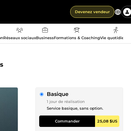
Devenez vendeur
on
Réseaux sociaux
Business
Formations & Coaching
Vie quotidienn
ts
Basique
1 jour de réalisation
Service basique, sans option.
Commander
25,08 $US