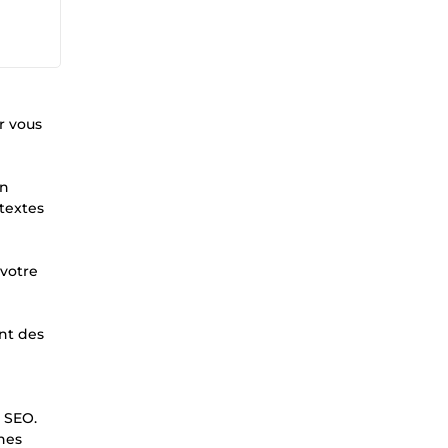
r vous
en
textes
 votre
ant des
e SEO.
ches