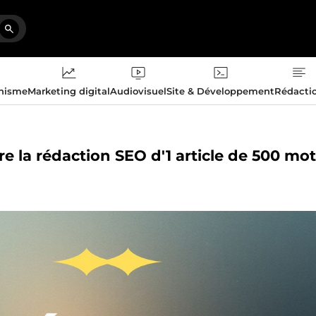
phisme
Marketing digital
Audiovisuel
Site & Développement
Rédacti
ire la rédaction SEO d'1 article de 500 mo