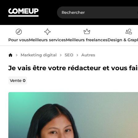
Pour vous
Meilleurs services
Meilleurs freelances
Design & Gra
Marketing digital
SEO
Autres
Accueil
Je vais être votre rédacteur et vous fa
Vente
0