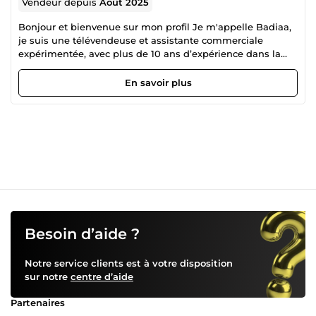
Vendeur depuis
Août 2025
Bonjour et bienvenue sur mon profil Je m'appelle Badiaa,
je suis une télévendeuse et assistante commerciale
expérimentée, avec plus de 10 ans d’expérience dans la
prospection téléphonique, la prise de rendez-vous
qualifiés, la gestion de la relation client et le service après-
En savoir plus
vente. Je suis spécialisée dans les marchés francophones,
et aujourd’hui, je mets mes compétences au service des
entreprises canadiennes (Québec, Montréal, etc.), avec une
disponibilité parfaitement adaptée à votre fuseau horaire :
Vous recherchez une personne fiable, organisée et
chaleureuse pour prendre soin de vos clients comme si
c’était les miens ? Je suis assistante virtuelle spécialisée
en gestion complète du service client, et je mets tout en
œuvre pour que vos clients vivent une expérience
irréprochable à chaque échange. 🛠 Ce que je peux faire
pour vous : 📧 Réponse aux e-mails (questions, demandes,
Besoin d’aide ?
réclamations) ****Voix Off pour vos pub, et projet voix 💬
Gestion du chat en ligne avec rapidité et
Notre service clients est à votre disposition
professionnalisme 📝 Prise en charge des réclamations de
sur notre
centre d’aide
A à Z 📊 Suivi des retours clients (verbatims) pour
améliorer la satisfaction 🤝 Service clientèle bilingue :
Partenaires
français + arabe 🕘 Disponibilité adaptée à votre fuseau