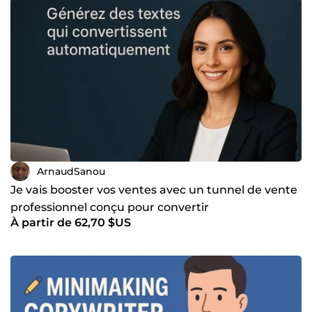
naturelle et professionnelle. 🔹 Copywriting : pages de
présentation, descriptions de services, messages de vente
clairs et orientés conversion. 🔹 Mini-making copywriting :
textes courts, scripts et accroches pour capter l’attention
rapidement. 🔹 Setting : discussion avec les prospects,
qualification et orientation vers une prise de rendez-vous.
Sérieux, organisé et à l’écoute, je m’adapte à chaque projet
avec un objectif clair :vous aider à obtenir plus de
prospects et plus de conversions. 📩 N’hésitez pas à me
contacter pour discuter de votre projet et choisir la solution
la plus adaptée.
ArnaudSanou
Je vais booster vos ventes avec un tunnel de vente
professionnel conçu pour convertir
À partir de 62,70 $US