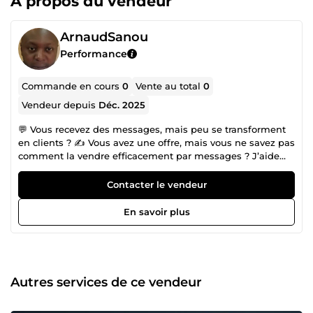
À propos du vendeur
ArnaudSanou
Performance
Commande en cours
0
Vente au total
0
Vendeur depuis
Déc. 2025
💬 Vous recevez des messages, mais peu se transforment
en clients ? ✍️ Vous avez une offre, mais vous ne savez pas
comment la vendre efficacement par messages ? J’aide
les entrepreneurs et créateurs à attirer l’attention,
convaincre et transformer leurs prospects en clients grâce
Contacter le vendeur
au copywriting, aux contenus courts et au setting. Mon
approche est simple et orientée résultats : 👉 capter
En savoir plus
l’attention avec des mini-contenus clairs et impactants, 👉
transmettre un message persuasif avec un copywriting
structuré, 👉 convertir les prospects en actions concrètes
(prise de rendez-vous ou passage à l’achat) grâce au
setting. Je travaille avec des méthodes marketing
Autres services de ce vendeur
modernes et j’utilise des outils d’IA pour gagner en
efficacité, tout en gardant une communication humaine,