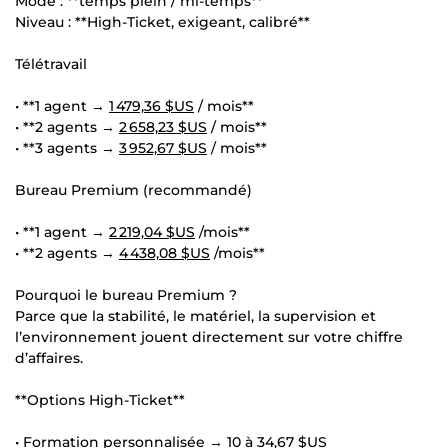
Mode : **temps plein / mi-temps**
Niveau : **High-Ticket, exigeant, calibré**
Télétravail
• **1 agent →
1 479,36 $US
/ mois**
• **2 agents →
2 658,23 $US
/ mois**
• **3 agents →
3 952,67 $US
/ mois**
Bureau Premium (recommandé)
• **1 agent →
2 219,04 $US
/mois**
• **2 agents →
4 438,08 $US
/mois**
Pourquoi le bureau Premium ?
Parce que la stabilité, le matériel, la supervision et
l’environnement jouent directement sur votre chiffre
d’affaires.
**Options High-Ticket**
• Formation personnalisée → 10 à
34,67 $US