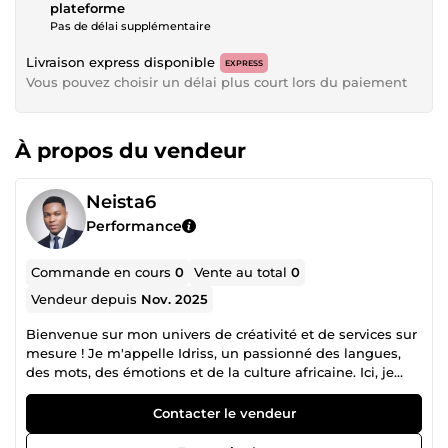
plateforme
Pas de délai supplémentaire
Livraison express disponible
EXPRESS
Vous pouvez choisir un délai plus court lors du paiement
À propos du vendeur
Neista6
Performance
Commande en cours
0
Vente au total
0
Vendeur depuis
Nov. 2025
Bienvenue sur mon univers de créativité et de services sur
mesure ! Je m'appelle Idriss, un passionné des langues,
des mots, des émotions et de la culture africaine. Ici, je
vous propose bien plus qu’un simple service. Je vous offre
une expérience humaine, riche et personnalisée, taillée
Contacter le vendeur
selon vos besoins, vos envies, vos idées. Pourquoi me
choisir ? Parce que je suis polyvalent, fiable et passionné,