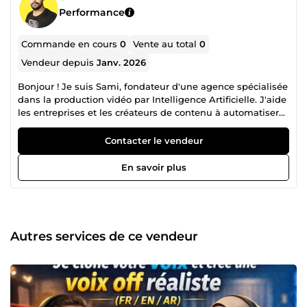
Performance
Commande en cours
0
Vente au total
0
Vendeur depuis
Janv. 2026
Bonjour ! Je suis Sami, fondateur d'une agence spécialisée
dans la production vidéo par Intelligence Artificielle. J'aide
les entreprises et les créateurs de contenu à automatiser
leur communication grâce à des Avatars IA ultra-réalistes
et des vidéos UGC captivantes. Mon objectif ? Vous faire
Contacter le vendeur
économiser des milliers d'euros en frais de tournage tout
en gardant une qualité studio. Expert en : 🔹 Création
En savoir plus
d'Avatars IA (Synthesia, HeyGen) 🔹 Vidéos Publicitaires
(TikTok, Reels, VSL) 🔹 Clonage de voix et Dubbing
Discutons de votre projet dès maintenant !&quot;
Autres services de ce vendeur